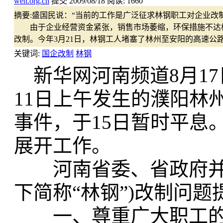
wen.org.cn
提交
2009/08/18
阅读:
1660
摘要:
盛国民说：“当前的工作是广泛征求林钢职工对企业改
由于企业经营资金紧张，销售市场萎缩，环保措施不达标，
改制。今年3月21日，林钢工人堵塞了林州至安阳的高速公路，
关键词:
国企改制
林钢
新华网河南频道8月17
11日上午发生的濮阳林
事件，于15日暂时平息
展开工作。
河南省委、省政府并就
下简称“林钢”)改制问
一、尊重广大职工的