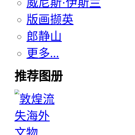
威尼斯·伊斯兰
版画撷英
郎静山
更多...
推荐图册