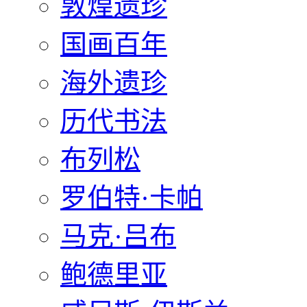
敦煌遗珍
国画百年
海外遗珍
历代书法
布列松
罗伯特·卡帕
马克·吕布
鲍德里亚