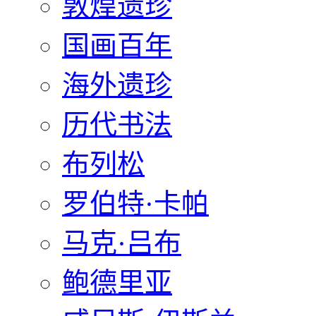
敦煌遗珍
国画百年
海外遗珍
历代书法
布列松
罗伯特·卡帕
马克·吕布
鲍德里亚