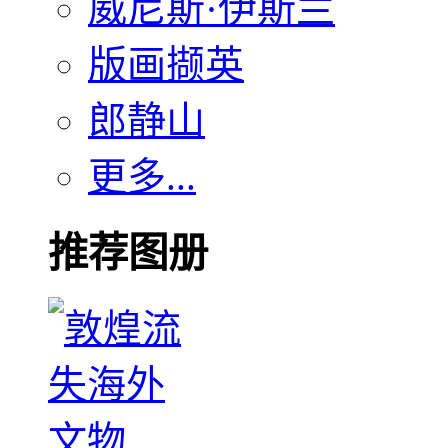
威尼斯·伊斯兰
版画撷英
郎静山
更多...
推荐图册