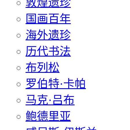
敦煌遗珍
国画百年
海外遗珍
历代书法
布列松
罗伯特·卡帕
马克·吕布
鲍德里亚