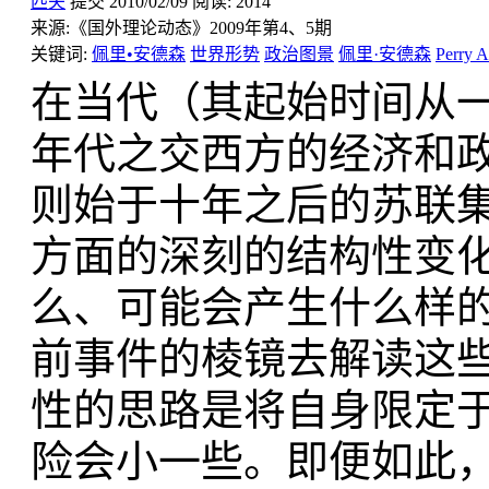
匹夫
提交
2010/02/09
阅读:
2014
来源:
《国外理论动态》2009年第4、5期
关键词:
佩里•安德森
世界形势
政治图景
佩里·安德森
Perry 
在当代（其起始时间从
年代之交西方的经济和
则始于十年之后的苏联
方面的深刻的结构性变
么、可能会产生什么样
前事件的棱镜去解读这
性的思路是将自身限定于
险会小一些。即便如此