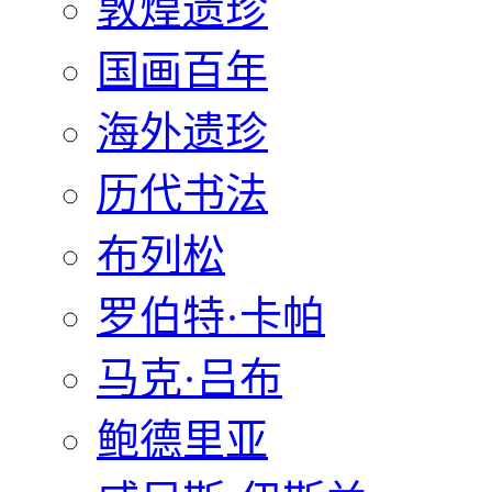
敦煌遗珍
国画百年
海外遗珍
历代书法
布列松
罗伯特·卡帕
马克·吕布
鲍德里亚