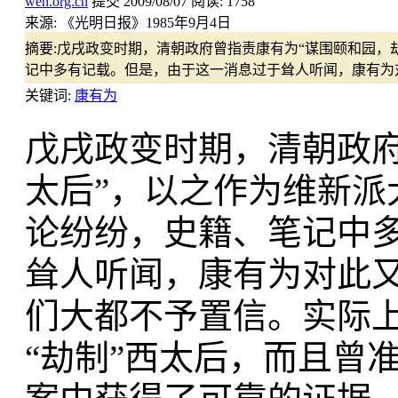
wen.org.cn
提交
2009/08/07
阅读:
1758
来源:
《光明日报》1985年9月4日
摘要:
戊戌政变时期，清朝政府曾指责康有为“谋围颐和园，
记中多有记载。但是，由于这一消息过于耸人听闻，康有为
关键词:
康有为
戊戌政变时期，清朝政
太后”，以之作为维新
论纷纷，史籍、笔记中
耸人听闻，康有为对此
们大都不予置信。实际
“劫制”西太后，而且曾