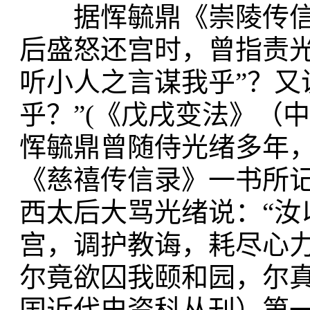
据恽毓鼎《崇陵传信
后盛怒还宫时，曾指责
听小人之言谋我乎”？又
乎？”(
《戊戌变法》（中
恽毓鼎曾随侍光绪多年
《慈禧传信录》一书所
西太后大骂光绪说：“汝
宫，调护教诲，耗尽心
尔竟欲囚我颐和园，尔真
国近代史资科丛刊）第一