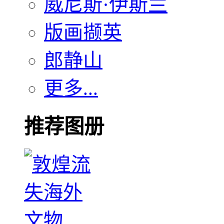
威尼斯·伊斯兰
版画撷英
郎静山
更多...
推荐图册