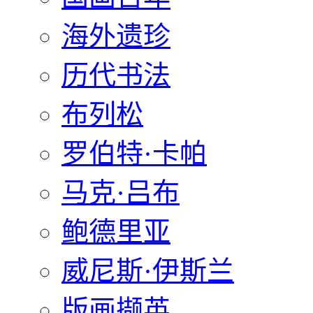
海外遗珍
历代书法
布列松
罗伯特·卡帕
马克·吕布
鲍德里亚
威尼斯·伊斯兰
版画撷英