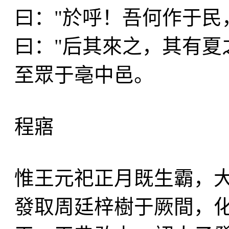
曰："於呼！吾何作于民
曰："后其來之，其有夏
至眾于亳中邑。
程寤
惟王元祀正月既生霸，
發取周廷梓樹于厥間，