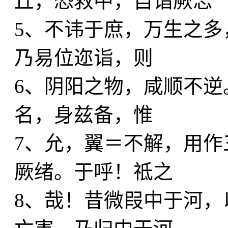
丘，恐救中，自诣厥志
5、不讳于庶，万生之多
乃易位迩诣，则
6、阴阳之物，咸顺不逆
名，身兹备，惟
7、允，翼＝不解，用作
厥绪。于呼！祗之
8、哉！昔微叚中于河，