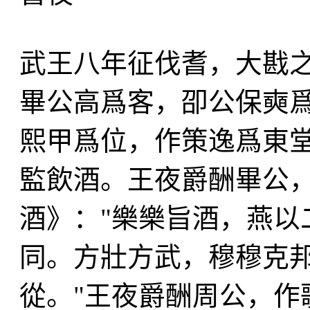
武王八年征伐耆，大戡
畢公高爲客，卲公保奭
熙甲爲位，作策逸爲東
監飲酒。王夜爵酬畢公
酒》："樂樂旨酒，燕以
同。方壯方武，穆穆克
從。"王夜爵酬周公，作