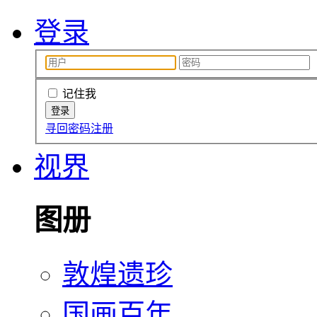
登录
记住我
寻回密码
注册
视界
图册
敦煌遗珍
国画百年