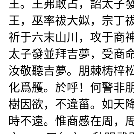
王。王弗敢占，詔太子
王，巫率祓大姒，宗丁
祈于六末山川，攻于商
太子發並拜吉夢，受商命
汝敬聽吉夢。朋棘梼梓
化爲雘。於呼！何警非
樹因欲，不違菑。如天
時不遠。惟商慼在周，