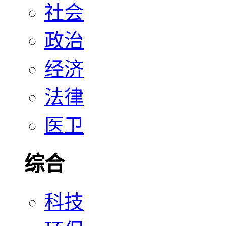
社会
政治
经济
法律
医卫
综合
科技