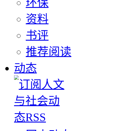
环保
资料
书评
推荐阅读
动态