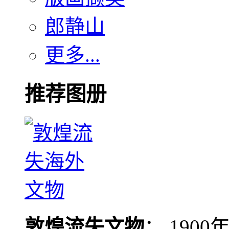
郎静山
更多...
推荐图册
敦煌流失文物
： 190