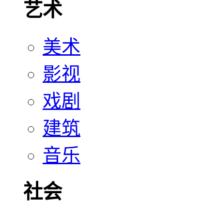
艺术
美术
影视
戏剧
建筑
音乐
社会