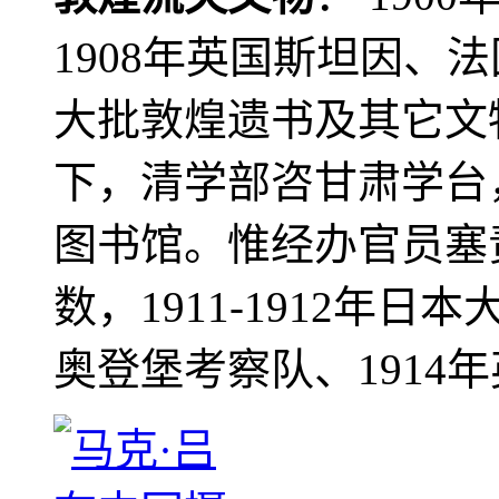
1908年英国斯坦因、
大批敦煌遗书及其它文物
下，清学部咨甘肃学台
图书馆。惟经办官员塞
数，1911-1912年日本
奥登堡考察队、1914