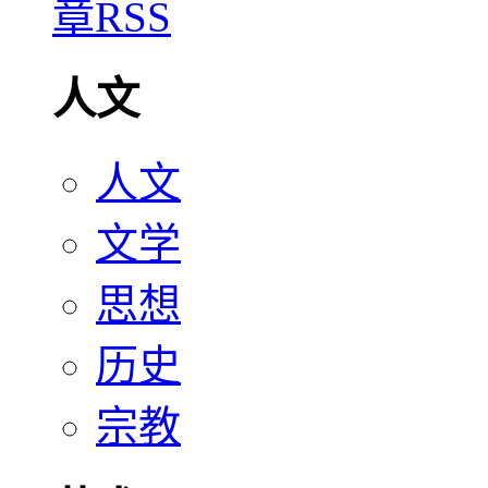
人文
人文
文学
思想
历史
宗教