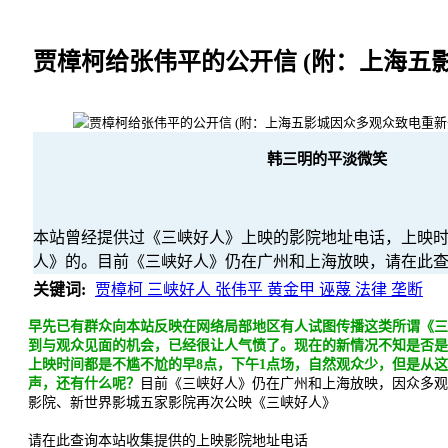
贾樟柯给张伟平的公开信 (附：上海五
韩三明的平淡微笑
本站曾经提供过《三峡好人》上映的影院地址电话，上映时
人》的。目前《三峡好人》仍在广州和上海放映，请在此
关键词:
贾樟柯 三峡好人 张伟平 黄金甲 诬蔑 法律 垄断
早先已有群众向本站反映在网络局部地区有人试图传播这类所谓《
到与观众见面的机会，已经很让人气愤了。现在的新情况不知是否
上映时间都是不尴不尬的早8点，下午1点场，自然观众少，但是从
声，还有什么呢？
目前《三峡好人》仍在广州和上海放映，因众多观
影院、新世界影城五家影院再次公映《三峡好人》
请在此查询本站收集提供的上映影院地址电话