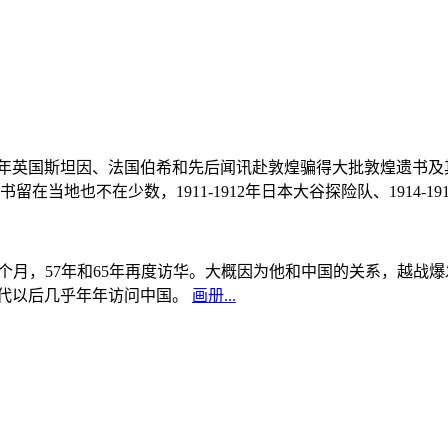
, 1908年英国斯坦因、法国伯希和先后闻讯赴敦煌骗得大批敦煌遗
当地也不在少数，1911-1912年日本大谷探险队、1914-1
中国5个月，57年和65年再度访华。大概因为他和中国的关系，越
0年代以后几乎年年访问中国。
画册...