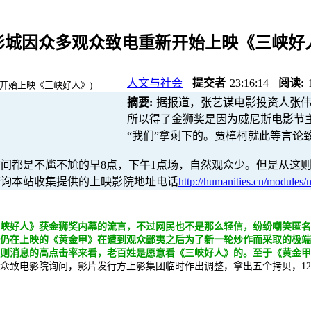
影城因众多观众致电重新开始上映《三峡好
人文与社会
提交者
23:16:14
阅读:
摘要:
据报道，张艺谋电影投资人张
所以得了金狮奖是因为威尼斯电影节
“我们”拿剩下的。贾樟柯就此等言论
间都是不尴不尬的早8点，下午1点场，自然观众少。但是从这
查询本站收集提供的上映影院地址电话
http://humanities.cn/modules/
三峡好人》获金狮奖内幕的流言，不过网民也不是那么轻信，纷纷嘲笑匿名
是仍在上映的《黄金甲》在遭到观众鄙夷之后为了新一轮炒作而采取的极端
这则消息的高点击率来看，老百姓是愿意看《三峡好人》的。至于《黄金
众致电影院询问，影片发行方上影集团临时作出调整，拿出五个拷贝，12