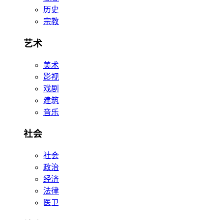
历史
宗教
艺术
美术
影视
戏剧
建筑
音乐
社会
社会
政治
经济
法律
医卫