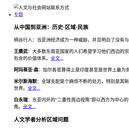
专题
从中国到亚洲：历史·区域·民族
柄谷行人：当亚洲经济成为一种威胁，并且明白了没有与
王赓武
：大多数东南亚国家的人们希望学习他们西边的宗
包含的价值体系。
全文...
阿玛蒂亚·森
：加尔各答算得上是印度甚至是世界上最为
米尔斯海默
：全球支配是个麻烦不断的处方，特别是其新
世界。
全文...
白永瑞
：东亚内外的“二重性周边视角”即以西方为中心
角。
全文...
人文学者分析区域问题