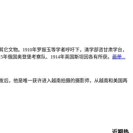
书及其它文物。1910年罗振玉等学者呼吁下，清学部咨甘肃学台，
915年俄国奥登堡考察队、1914年英国斯坦因各有所获。
画册...
战爆发后，他是唯一获许进入越南拍摄的摄影师，从越南和美国两
近期热