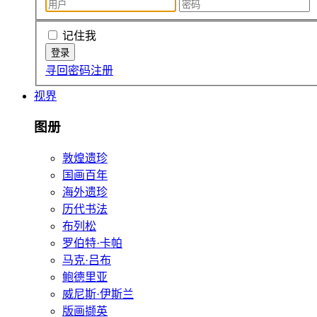
记住我
寻回密码
注册
视界
图册
敦煌遗珍
国画百年
海外遗珍
历代书法
布列松
罗伯特·卡帕
马克·吕布
鲍德里亚
威尼斯·伊斯兰
版画撷英