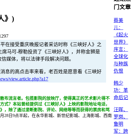
门文章
人》)
蔡美
儿：
《起火
1297
世界》
伟平在接受重庆晚报记者采访时称《三峡好人》之
序言：
主席马可-穆勒投资了《三峡好人》，并称金狮是
全球化
致信媒体，将以法律手段解决问题。
与种族
仇恨
则消息的高点击率来看，老百姓是愿意看《三峡好
news/view.article.php?a17
韩少
功：革
命后记
散布流言者。包揽影院的放映厅，使得真正的艺术影片得不
方式？本站曾经提供过《三峡好人》上映的影院地址电话，
汪晖、
甲》，除了通过垄断影院、评论、网络等等而获得的票房和骂
月28日9点半起，在永华影城、新世纪影城、上海影城、西南
罗岗、
鲁明
军：跨