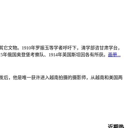
书及其它文物。1910年罗振玉等学者呼吁下，清学部咨甘肃学台，
915年俄国奥登堡考察队、1914年英国斯坦因各有所获。
画册...
战爆发后，他是唯一获许进入越南拍摄的摄影师，从越南和美国两
近期热