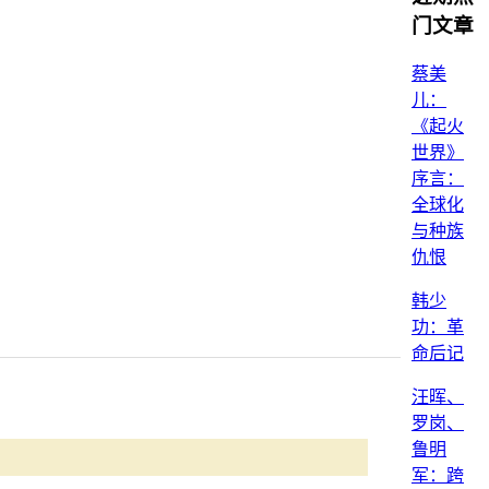
门文章
蔡美
儿：
《起火
世界》
序言：
全球化
与种族
仇恨
韩少
功：革
命后记
汪晖、
罗岗、
鲁明
军：跨