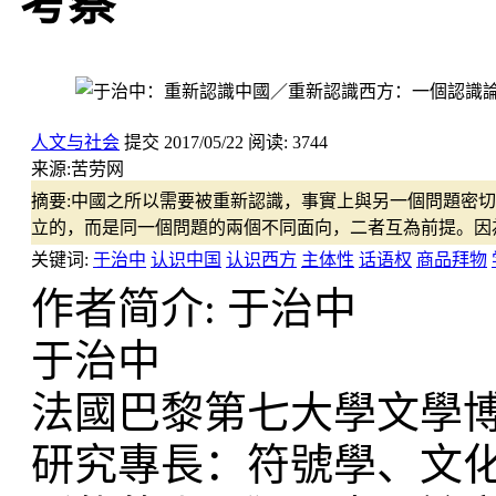
考察
人文与社会
提交
2017/05/22
阅读:
3744
来源:
苦劳网
摘要:
中國之所以需要被重新認識，事實上與另一個問題密切
立的，而是同一個問題的兩個不同面向，二者互為前提。因
关键词:
于治中
认识中国
认识西方
主体性
话语权
商品拜物
作者简介: 于治中
于治中
法國巴黎第七大學文學
研究專長：符號學、文