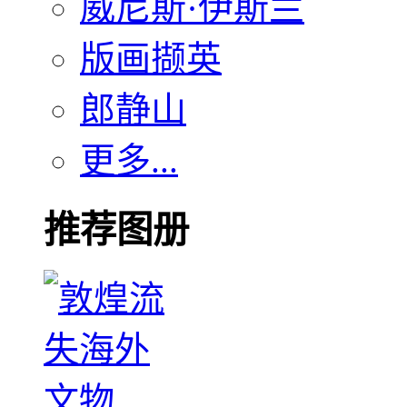
威尼斯·伊斯兰
版画撷英
郎静山
更多...
推荐图册