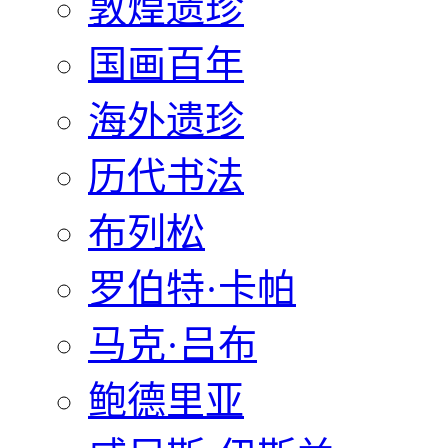
敦煌遗珍
国画百年
海外遗珍
历代书法
布列松
罗伯特·卡帕
马克·吕布
鲍德里亚