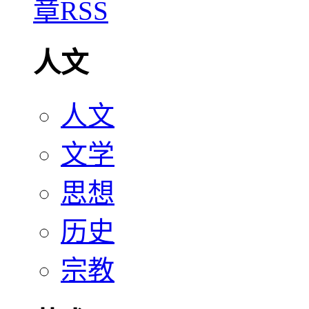
人文
人文
文学
思想
历史
宗教