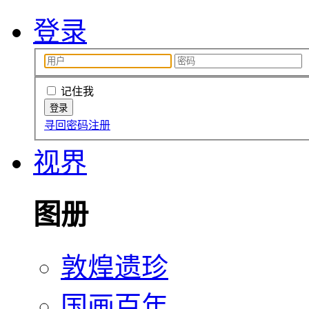
登录
记住我
寻回密码
注册
视界
图册
敦煌遗珍
国画百年