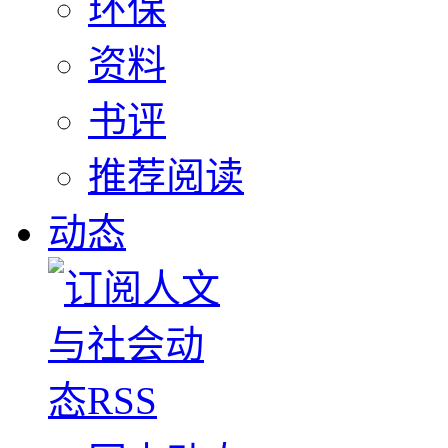
环保
资料
书评
推荐阅读
动态