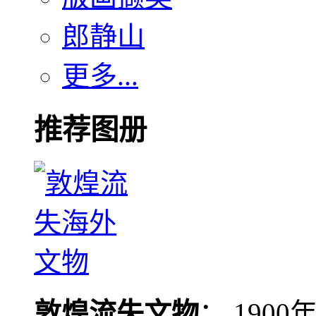
郎静山
更多...
推荐图册
敦煌流失文物
： 190