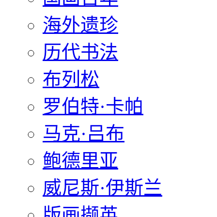
海外遗珍
历代书法
布列松
罗伯特·卡帕
马克·吕布
鲍德里亚
威尼斯·伊斯兰
版画撷英