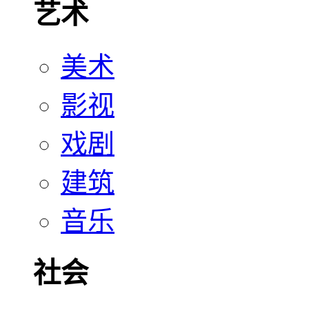
艺术
美术
影视
戏剧
建筑
音乐
社会