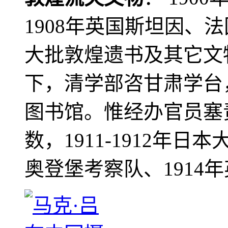
1908年英国斯坦因、
大批敦煌遗书及其它文物
下，清学部咨甘肃学台
图书馆。惟经办官员塞
数，1911-1912年日本
奥登堡考察队、1914