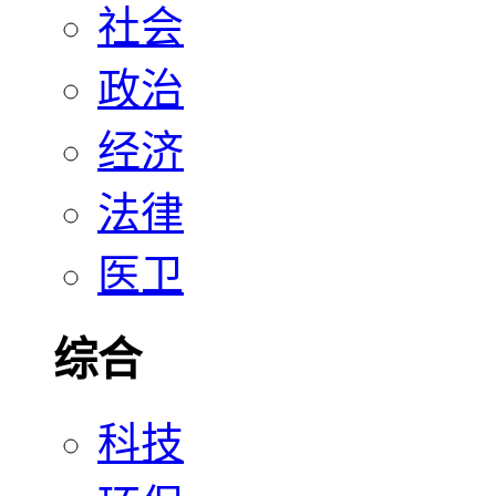
社会
政治
经济
法律
医卫
综合
科技