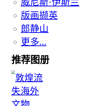
威尼斯·伊斯兰
版画撷英
郎静山
更多...
推荐图册