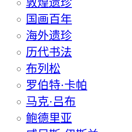
敦煌遗珍
国画百年
海外遗珍
历代书法
布列松
罗伯特·卡帕
马克·吕布
鲍德里亚