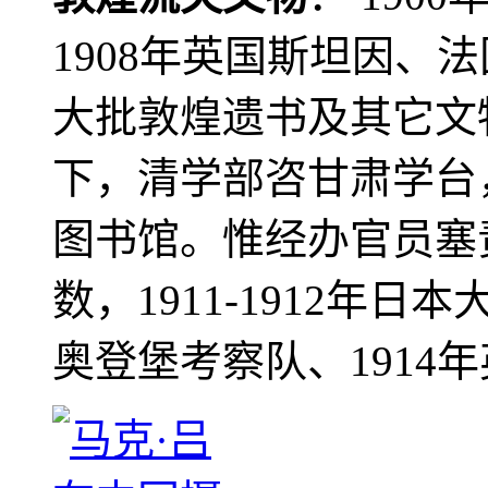
1908年英国斯坦因、
大批敦煌遗书及其它文物
下，清学部咨甘肃学台
图书馆。惟经办官员塞
数，1911-1912年日本
奥登堡考察队、1914