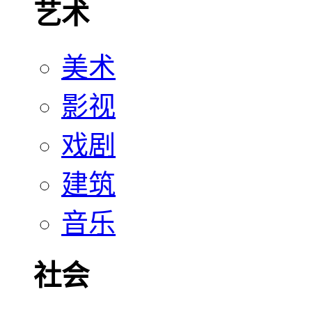
艺术
美术
影视
戏剧
建筑
音乐
社会