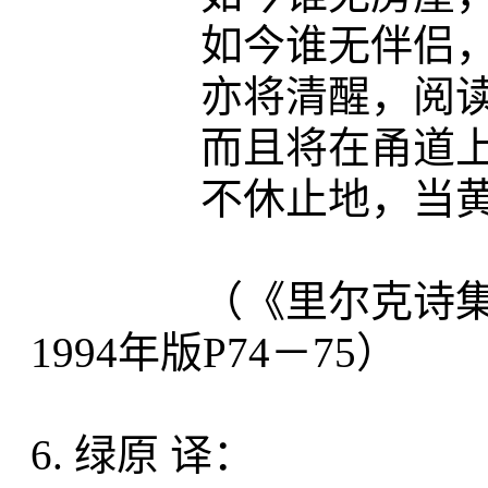
如今谁无伴侣，亦
亦将清醒，阅读，
而且将在甬道上
不休止地，当黄
（《里尔克诗集（I
1994年版P74－75）
6. 绿原 译：