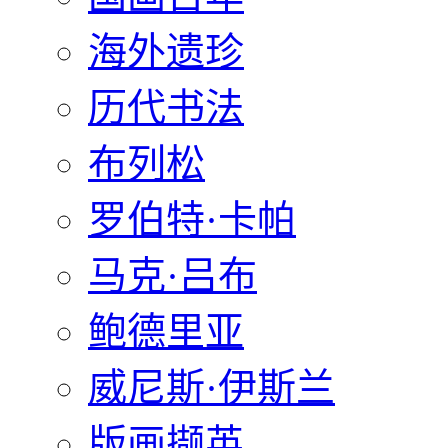
海外遗珍
历代书法
布列松
罗伯特·卡帕
马克·吕布
鲍德里亚
威尼斯·伊斯兰
版画撷英