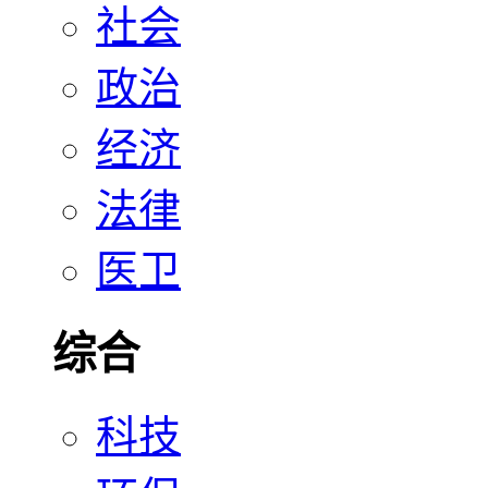
社会
政治
经济
法律
医卫
综合
科技