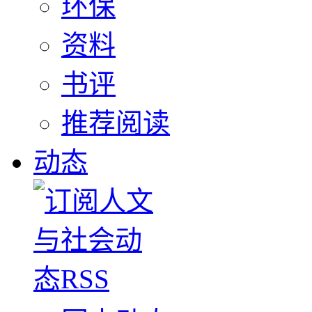
环保
资料
书评
推荐阅读
动态