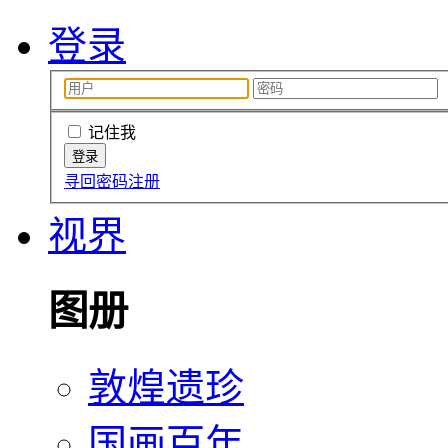
登录
记住我
寻回密码
注册
视界
图册
敦煌遗珍
国画百年