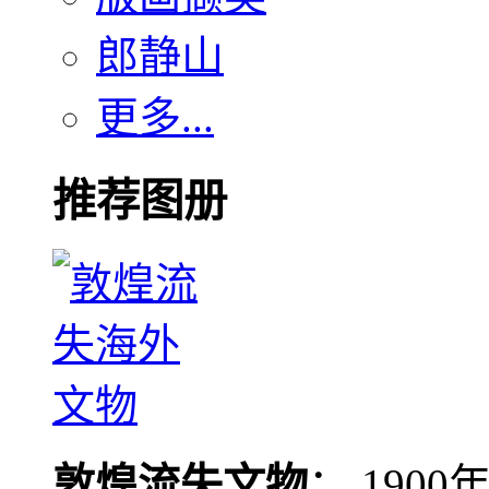
郎静山
更多...
推荐图册
敦煌流失文物
： 190