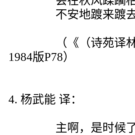
会在秋风蹂躏枯叶
不安地踱来踱去
（《（诗苑译林）图
1984版P78）
4. 杨武能 译：
主啊，是时候了。