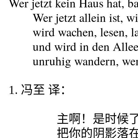
Wer jetzt kein Haus hat, b
Wer jetzt allein ist, wir
wird wachen, lesen, lan
und wird in den Alleen
unruhig wandern, wenn d
1. 冯至 译：
主啊！是时候了。
把你的阴影落在