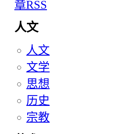
人文
人文
文学
思想
历史
宗教