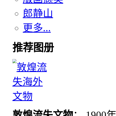
郎静山
更多...
推荐图册
敦煌流失文物
： 190