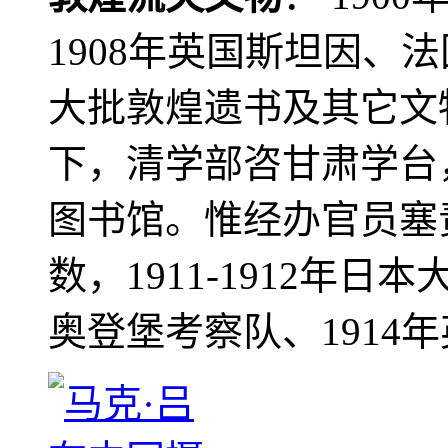
1908年英国斯坦因、
大批敦煌遗书及其它文物
下，清学部咨甘肃学台
图书馆。惟经办官员塞
数，1911-1912年日本
奥登堡考察队、1914