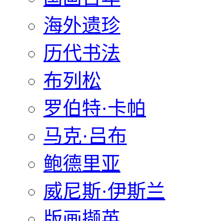
海外遗珍
历代书法
布列松
罗伯特·卡帕
马克·吕布
鲍德里亚
威尼斯·伊斯兰
版画撷英