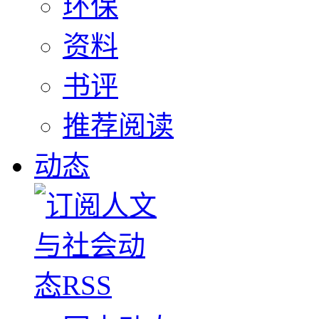
环保
资料
书评
推荐阅读
动态