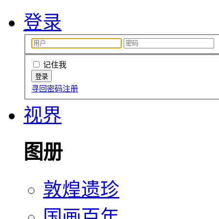
登录
记住我
寻回密码
注册
视界
图册
敦煌遗珍
国画百年