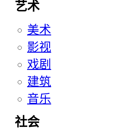
艺术
美术
影视
戏剧
建筑
音乐
社会