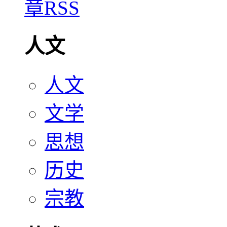
人文
人文
文学
思想
历史
宗教