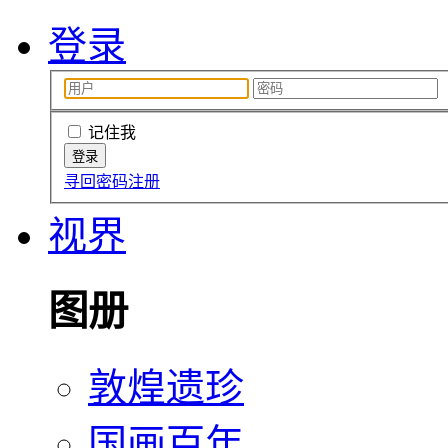
登录
记住我
寻回密码
注册
视界
图册
敦煌遗珍
国画百年