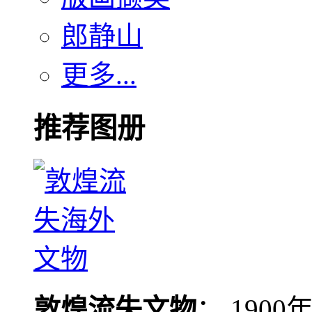
郎静山
更多...
推荐图册
敦煌流失文物
： 190