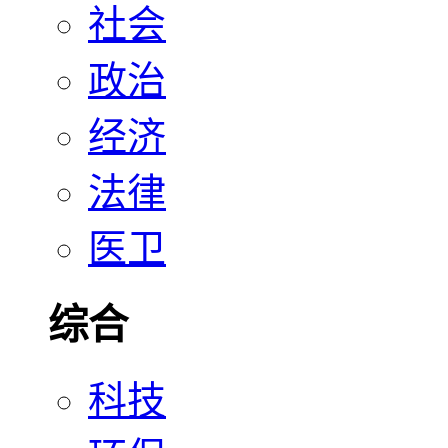
社会
政治
经济
法律
医卫
综合
科技