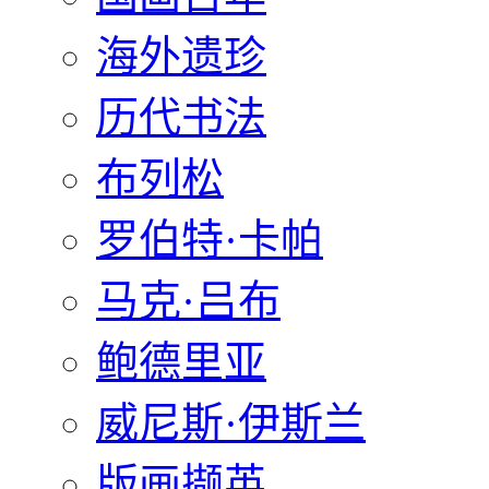
海外遗珍
历代书法
布列松
罗伯特·卡帕
马克·吕布
鲍德里亚
威尼斯·伊斯兰
版画撷英