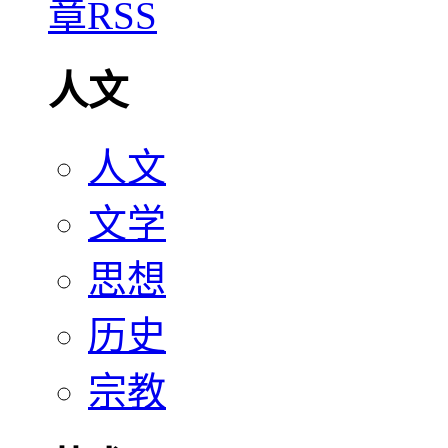
人文
人文
文学
思想
历史
宗教