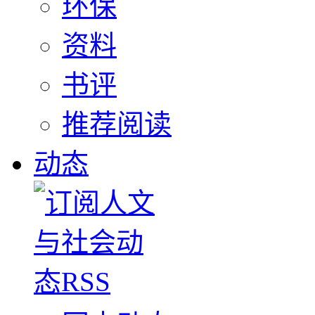
环保
资料
书评
推荐阅读
动态