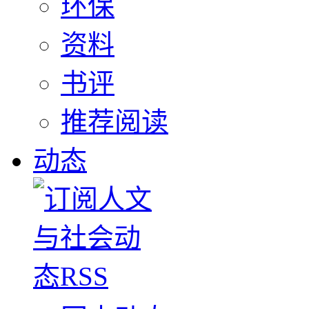
环保
资料
书评
推荐阅读
动态