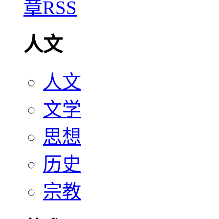
人文
人文
文学
思想
历史
宗教