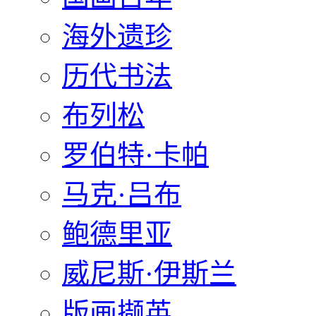
海外遗珍
历代书法
布列松
罗伯特·卡帕
马克·吕布
鲍德里亚
威尼斯·伊斯兰
版画撷英