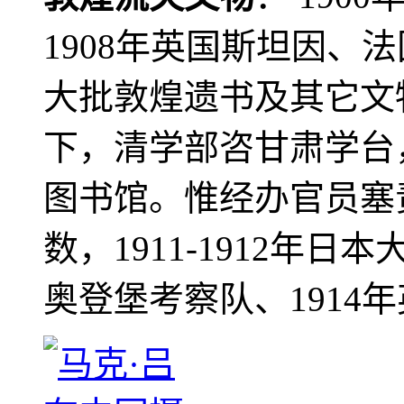
1908年英国斯坦因、
大批敦煌遗书及其它文物
下，清学部咨甘肃学台
图书馆。惟经办官员塞
数，1911-1912年日本
奥登堡考察队、1914