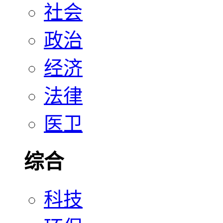
社会
政治
经济
法律
医卫
综合
科技