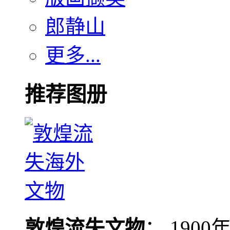
郎静山
更多...
推荐图册
敦煌流失文物
： 190