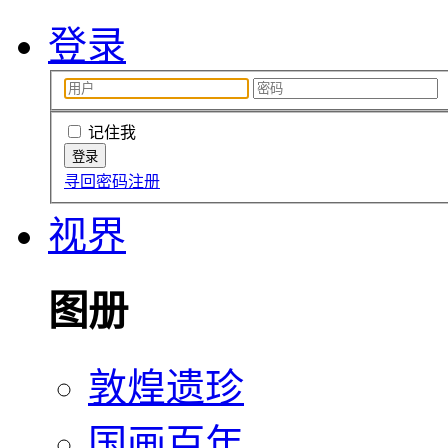
登录
记住我
寻回密码
注册
视界
图册
敦煌遗珍
国画百年