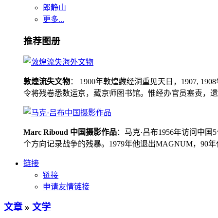
郎静山
更多...
推荐图册
敦煌流失文物
： 1900年敦煌藏经洞重见天日，1907
令将残卷悉数运京，藏京师图书馆。惟经办官员塞责，遗书留在
Marc Riboud 中国摄影作品
：马克·吕布1956年访问
个方向记录战争的残暴。1979年他退出MAGNUM，9
链接
链接
申请友情链接
文章
»
文学