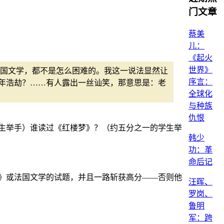
门文章
蔡美
儿：
《起火
世界》
国文学，都不是怎么困难的。我这一说法显然让
序言：
年浩劫？……有人露出一丝讪笑，那意思是：老
全球化
与种族
仇恨
生举手）谁读过《红楼梦》？（约五分之一的学生举
韩少
功：革
命后记
》或法国文学的试题，并且一路斩获高分——否则他
汪晖、
罗岗、
鲁明
军：跨