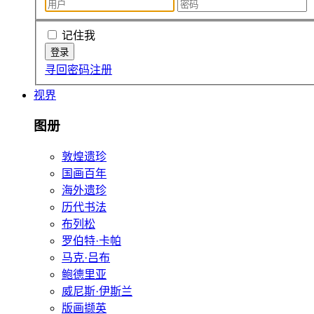
记住我
寻回密码
注册
视界
图册
敦煌遗珍
国画百年
海外遗珍
历代书法
布列松
罗伯特·卡帕
马克·吕布
鲍德里亚
威尼斯·伊斯兰
版画撷英