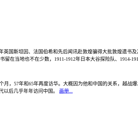
, 1908年英国斯坦因、法国伯希和先后闻讯赴敦煌骗得大批敦煌遗
当地也不在少数，1911-1912年日本大谷探险队、1914-1
中国5个月，57年和65年再度访华。大概因为他和中国的关系，越
0年代以后几乎年年访问中国。
画册...