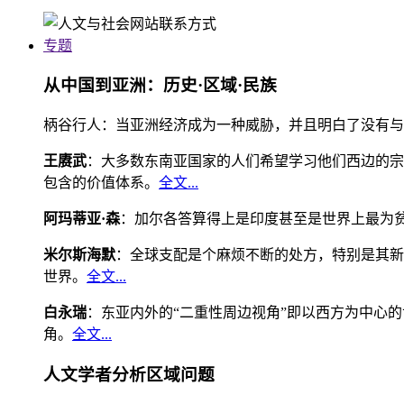
专题
从中国到亚洲：历史·区域·民族
柄谷行人：当亚洲经济成为一种威胁，并且明白了没有与
王赓武
：大多数东南亚国家的人们希望学习他们西边的宗
包含的价值体系。
全文...
阿玛蒂亚·森
：加尔各答算得上是印度甚至是世界上最为
米尔斯海默
：全球支配是个麻烦不断的处方，特别是其新
世界。
全文...
白永瑞
：东亚内外的“二重性周边视角”即以西方为中心
角。
全文...
人文学者分析区域问题