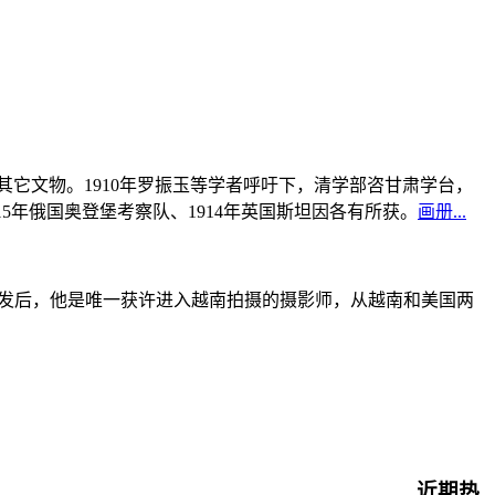
书及其它文物。1910年罗振玉等学者呼吁下，清学部咨甘肃学台，
915年俄国奥登堡考察队、1914年英国斯坦因各有所获。
画册...
战爆发后，他是唯一获许进入越南拍摄的摄影师，从越南和美国两
近期热