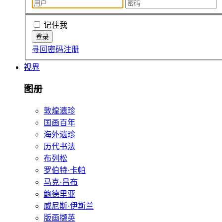
记住我
寻回密码
注册
视界
图册
敦煌遗珍
国画百年
海外遗珍
历代书法
布列松
罗伯特·卡帕
马克·吕布
鲍德里亚
威尼斯·伊斯兰
版画撷英