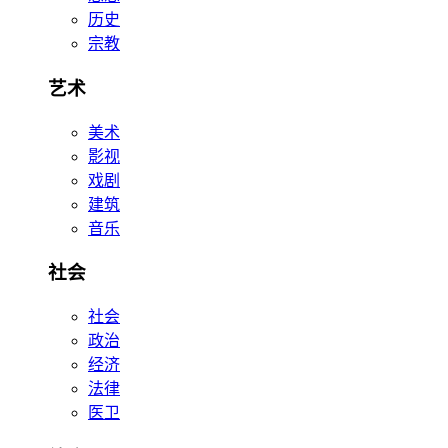
历史
宗教
艺术
美术
影视
戏剧
建筑
音乐
社会
社会
政治
经济
法律
医卫