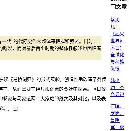
门文章
蔡美
儿：
《起火
世界》
青一代”的代际史作为整体来把握和叙述。同时，
序言：
的断裂，而对前后两个时期的整体性叙述也面临着
全球化
与种族
仇恨
承续《马桥词典》的形式实验，创造性地改造了列传
韩少
功：革
存在，从而需要在碎片和潮流的变迁中探索。《日夜
命后记
的郭家与马家这两个大家庭的线索及其对比，以及表
汪晖、
伦理。
[1]
罗岗、
鲁明
军：跨