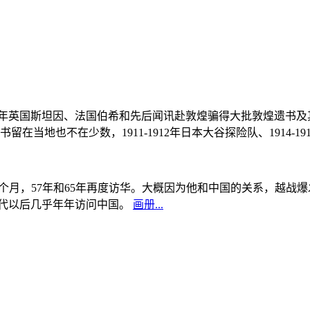
, 1908年英国斯坦因、法国伯希和先后闻讯赴敦煌骗得大批敦煌遗
当地也不在少数，1911-1912年日本大谷探险队、1914-1
中国5个月，57年和65年再度访华。大概因为他和中国的关系，越
0年代以后几乎年年访问中国。
画册...