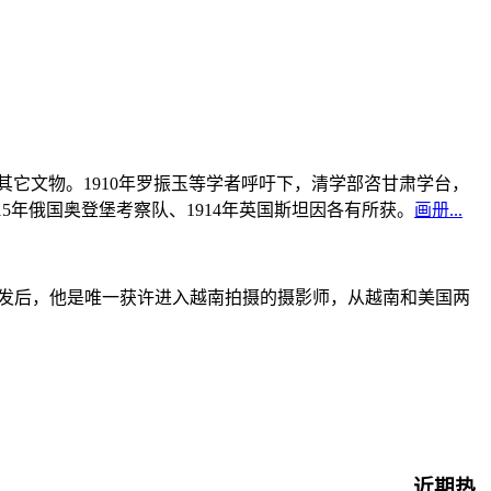
书及其它文物。1910年罗振玉等学者呼吁下，清学部咨甘肃学台，
915年俄国奥登堡考察队、1914年英国斯坦因各有所获。
画册...
战爆发后，他是唯一获许进入越南拍摄的摄影师，从越南和美国两
近期热