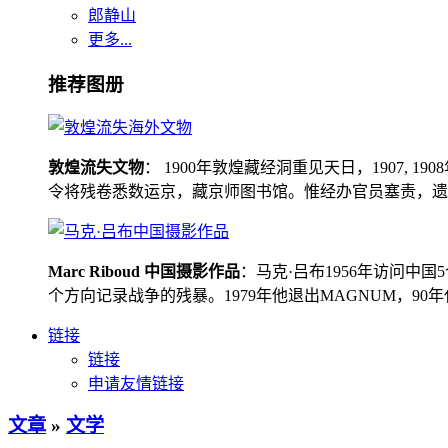
郎静山
更多...
推荐图册
敦煌流失文物
： 1900年敦煌藏经洞重见天日，1907
令将残卷悉数运京，藏京师图书馆。惟经办官员塞责，遗书留在
Marc Riboud 中国摄影作品
：马克·吕布1956年访问
个方向记录战争的残暴。1979年他退出MAGNUM，9
链接
链接
申请友情链接
文章
»
文学