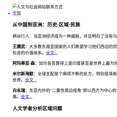
专题
从中国到亚洲：历史·区域·民族
柄谷行人：当亚洲经济成为一种威胁，并且明白了没有与
王赓武
：大多数东南亚国家的人们希望学习他们西边的宗
包含的价值体系。
全文...
阿玛蒂亚·森
：加尔各答算得上是印度甚至是世界上最为
米尔斯海默
：全球支配是个麻烦不断的处方，特别是其新
世界。
全文...
白永瑞
：东亚内外的“二重性周边视角”即以西方为中心
角。
全文...
人文学者分析区域问题