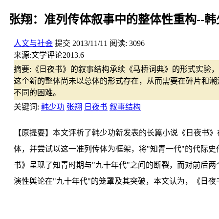
张翔：准列传体叙事中的整体性重构--
人文与社会
提交
2013/11/11
阅读:
3096
来源:
文学评论2013.6
摘要:
《日夜书》的叙事结构承续《马桥词典》的形式实验，
这个新的整体尚未以总体的形式存在，从而需要在碎片和潮
不同的困难。
关键词:
韩少功
张翔
日夜书
叙事结构
【原提要】本文评析了韩少功新发表的长篇小说《日夜书》
体，并尝试以这一准列传体为框架，将"知青一代"的代际
书》呈现了知青时期与"九十年代"之间的断裂，而对前后
演性舆论在"九十年代"的笼罩及其突破，本文认为，《日