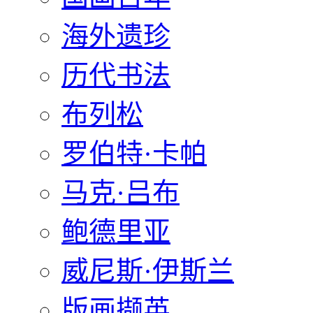
海外遗珍
历代书法
布列松
罗伯特·卡帕
马克·吕布
鲍德里亚
威尼斯·伊斯兰
版画撷英