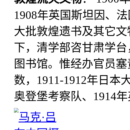
1908年英国斯坦因、
大批敦煌遗书及其它文物
下，清学部咨甘肃学台
图书馆。惟经办官员塞
数，1911-1912年日本
奥登堡考察队、1914