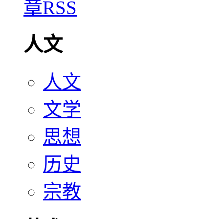
人文
人文
文学
思想
历史
宗教