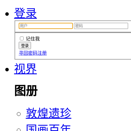
登录
记住我
寻回密码
注册
视界
图册
敦煌遗珍
国画百年