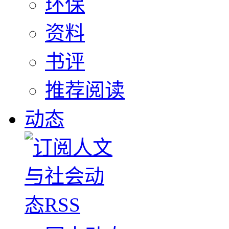
环保
资料
书评
推荐阅读
动态