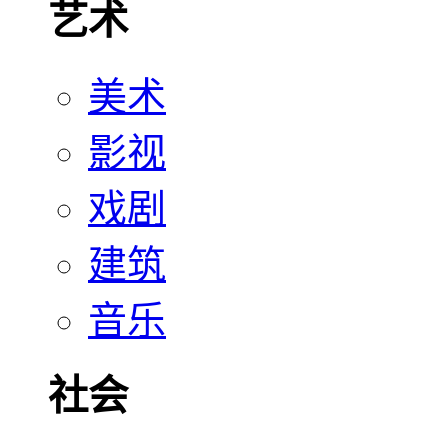
艺术
美术
影视
戏剧
建筑
音乐
社会