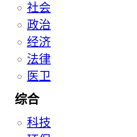
社会
政治
经济
法律
医卫
综合
科技