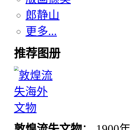
郎静山
更多...
推荐图册
敦煌流失文物
： 190