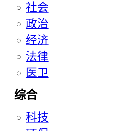
社会
政治
经济
法律
医卫
综合
科技