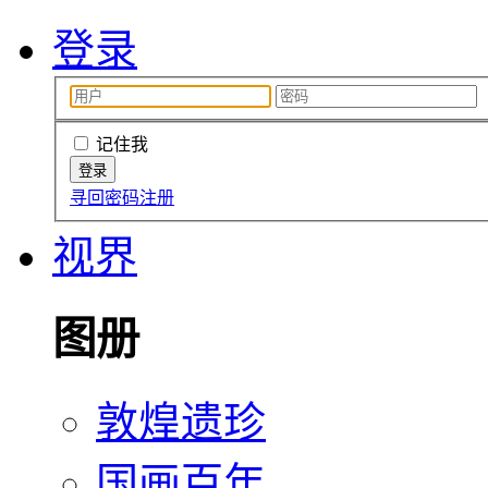
登录
记住我
寻回密码
注册
视界
图册
敦煌遗珍
国画百年