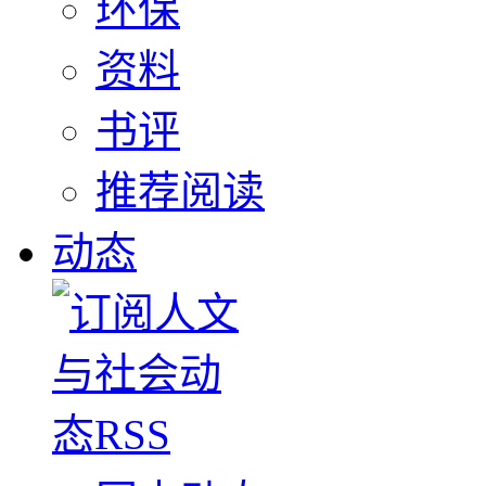
环保
资料
书评
推荐阅读
动态