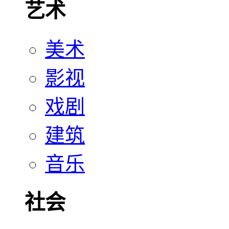
艺术
美术
影视
戏剧
建筑
音乐
社会