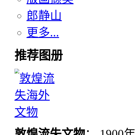
郎静山
更多...
推荐图册
敦煌流失文物
： 190