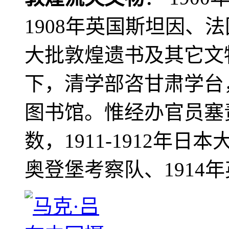
1908年英国斯坦因、
大批敦煌遗书及其它文物
下，清学部咨甘肃学台
图书馆。惟经办官员塞
数，1911-1912年日本
奥登堡考察队、1914