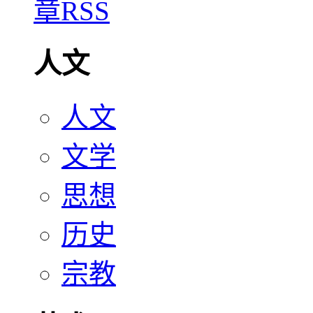
人文
人文
文学
思想
历史
宗教