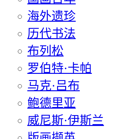
海外遗珍
历代书法
布列松
罗伯特·卡帕
马克·吕布
鲍德里亚
威尼斯·伊斯兰
版画撷英