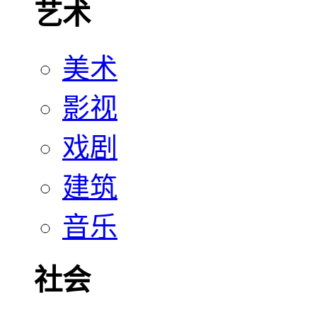
艺术
美术
影视
戏剧
建筑
音乐
社会