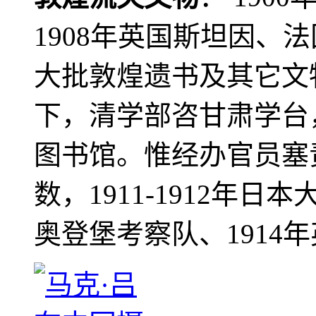
1908年英国斯坦因、
大批敦煌遗书及其它文物
下，清学部咨甘肃学台
图书馆。惟经办官员塞
数，1911-1912年日本
奥登堡考察队、1914