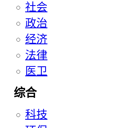
社会
政治
经济
法律
医卫
综合
科技