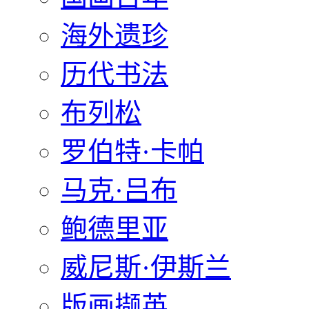
海外遗珍
历代书法
布列松
罗伯特·卡帕
马克·吕布
鲍德里亚
威尼斯·伊斯兰
版画撷英