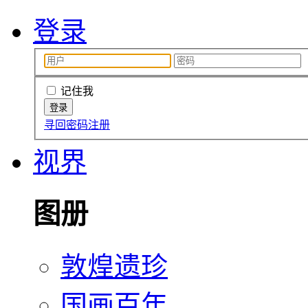
登录
记住我
寻回密码
注册
视界
图册
敦煌遗珍
国画百年