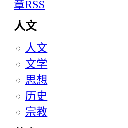
人文
人文
文学
思想
历史
宗教