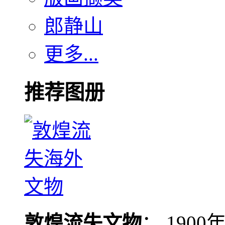
郎静山
更多...
推荐图册
敦煌流失文物
： 190