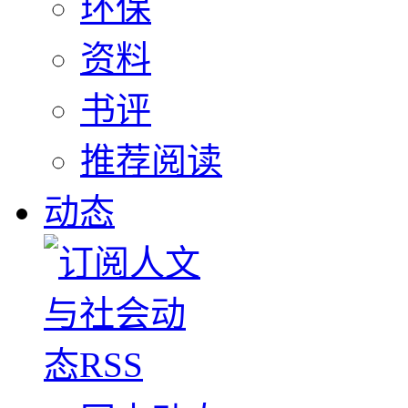
环保
资料
书评
推荐阅读
动态