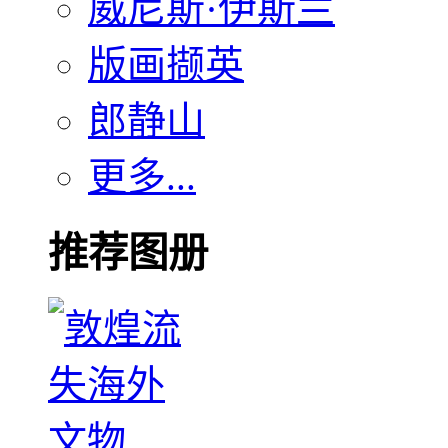
威尼斯·伊斯兰
版画撷英
郎静山
更多...
推荐图册