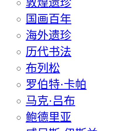
敦煌遗珍
国画百年
海外遗珍
历代书法
布列松
罗伯特·卡帕
马克·吕布
鲍德里亚