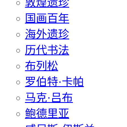
敦煌遗珍
国画百年
海外遗珍
历代书法
布列松
罗伯特·卡帕
马克·吕布
鲍德里亚