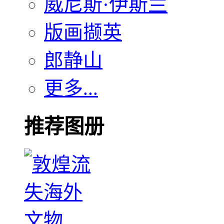
威尼斯·伊斯兰
版画撷英
郎静山
更多...
推荐图册