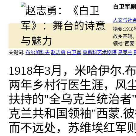
白卫军剧
人文与社
摘要:
19
故乡基辅
领袖"西
关键词:
布尔加科夫
赵志勇
白卫军
莫斯科艺术剧院
乌克兰
1918年3月，米哈伊尔
两年乡村行医生涯，风
扶持的"全乌克兰统治者
克兰共和国领袖"西蒙.
而不远处，苏维埃红军