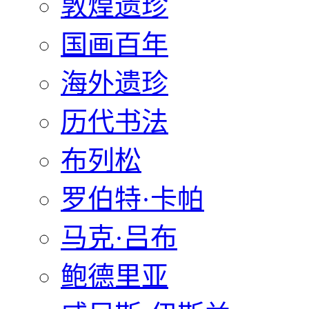
敦煌遗珍
国画百年
海外遗珍
历代书法
布列松
罗伯特·卡帕
马克·吕布
鲍德里亚