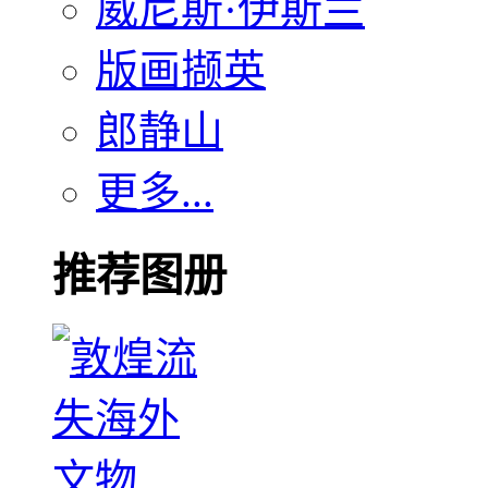
威尼斯·伊斯兰
版画撷英
郎静山
更多...
推荐图册