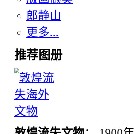
郎静山
更多...
推荐图册
敦煌流失文物
： 190