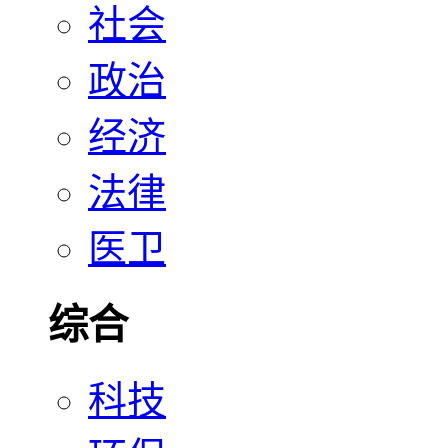
社会
政治
经济
法律
医卫
综合
科技