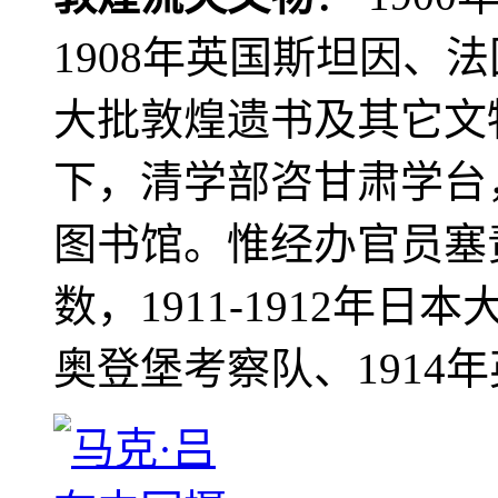
1908年英国斯坦因、
大批敦煌遗书及其它文物
下，清学部咨甘肃学台
图书馆。惟经办官员塞
数，1911-1912年日本
奥登堡考察队、1914