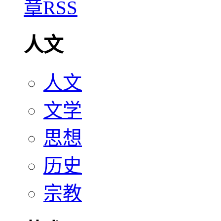
人文
人文
文学
思想
历史
宗教