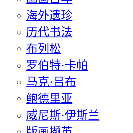
海外遗珍
历代书法
布列松
罗伯特·卡帕
马克·吕布
鲍德里亚
威尼斯·伊斯兰
版画撷英