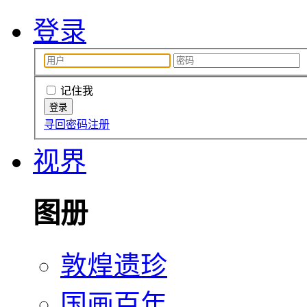
登录
记住我
寻回密码
注册
视界
图册
敦煌遗珍
国画百年