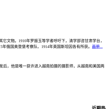
书及其它文物。1910年罗振玉等学者呼吁下，清学部咨甘肃学台，
915年俄国奥登堡考察队、1914年英国斯坦因各有所获。
画册...
战爆发后，他是唯一获许进入越南拍摄的摄影师，从越南和美国两
近期热