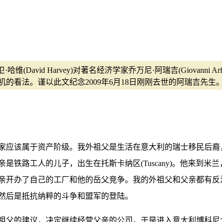
维(David Harvey)对著名经济学家乔万尼·阿瑞吉(Giovann
的看法。谨以此文纪念2009年6月18日刚刚去世的阿瑞吉先生
我家应该属于资产阶级。我外祖父是生活在意大利的瑞士移民后裔
铁路工人的儿子，出生在托斯卡纳区(Tuscany)。他来到米
亲开办了自己的工厂和他的岳父竞争。我的外祖父和父亲都有反
，然后是抵抗纳粹的斗争和盟军的登陆。
外祖父的建议，决定继续经营父亲的公司，于是进入意大利博科