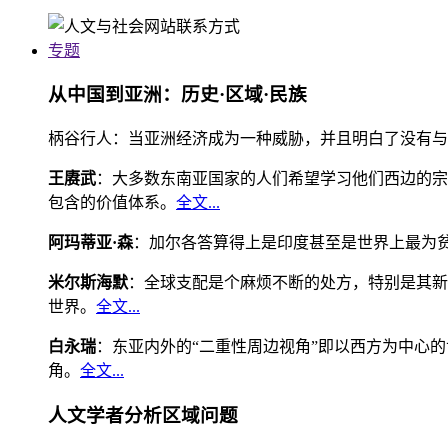
专题
从中国到亚洲：历史·区域·民族
柄谷行人：当亚洲经济成为一种威胁，并且明白了没有与
王赓武
：大多数东南亚国家的人们希望学习他们西边的宗
包含的价值体系。
全文...
阿玛蒂亚·森
：加尔各答算得上是印度甚至是世界上最为
米尔斯海默
：全球支配是个麻烦不断的处方，特别是其新
世界。
全文...
白永瑞
：东亚内外的“二重性周边视角”即以西方为中心
角。
全文...
人文学者分析区域问题