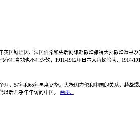
, 1908年英国斯坦因、法国伯希和先后闻讯赴敦煌骗得大批敦煌遗
当地也不在少数，1911-1912年日本大谷探险队、1914-1
中国5个月，57年和65年再度访华。大概因为他和中国的关系，越
0年代以后几乎年年访问中国。
画册...