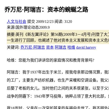
乔万尼·阿瑞吉：资本的蜿蜒之路
人文与社会
提交
2009/12/23
阅读:
3120
来源:
国外理论动态2009.9
摘要:
英刊《新左翼评论》第56期(2009年3－4月号)刊登了大卫·哈
一生进行了回顾，也阐述了他对资本主义发展和资本主义危机
关键词:
乔万尼·阿瑞吉
资本
阿瑞吉
哈维
david harvey
哈维：您能为我们讲讲您的家庭情况和教育背景吗?
阿瑞吉：我于1937年出生于米兰，按我母亲那边情况算，
的工厂，主要生产纺织机器，也生产采暖和空调设备。我父亲是
后娶了老板的女儿。当时他们之间的关系很紧张，以至于父
战争的阴霾下：1943年罗马投降，纳粹占领了意大利北部
我18岁时，父亲在一次突如其来的车祸中去世了。我不顾