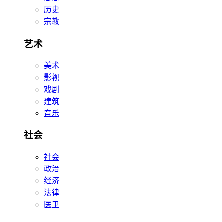
历史
宗教
艺术
美术
影视
戏剧
建筑
音乐
社会
社会
政治
经济
法律
医卫