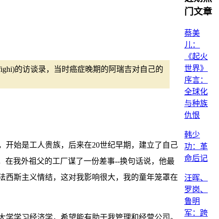
门文章
蔡美
儿：
《起火
世界》
i Arfighi)的访谈录，当时癌症晚期的阿瑞吉对自己的
序言：
。
全球化
与种族
仇恨
韩少
，开始是工人贵族，后来在20世纪早期，建立了自己
功：革
命后记
兰，在我外祖父的工厂谋了一份差事--换句话说，他最
法西斯主义情结，这对我影响很大，我的童年笼罩在
汪晖、
罗岗、
鲁明
军：跨
尼大学学习经济学，希望能有助于我管理和经营公司。