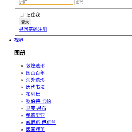
记住我
寻回密码
注册
视界
图册
敦煌遗珍
国画百年
海外遗珍
历代书法
布列松
罗伯特·卡帕
马克·吕布
鲍德里亚
威尼斯·伊斯兰
版画撷英