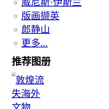
威尼斯·伊斯兰
版画撷英
郎静山
更多...
推荐图册