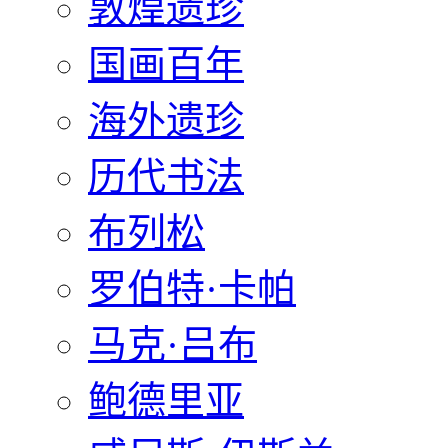
敦煌遗珍
国画百年
海外遗珍
历代书法
布列松
罗伯特·卡帕
马克·吕布
鲍德里亚