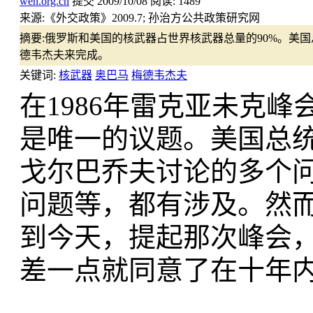
wen.org.cn
提交
2009/10/08
阅读:
1489
来源:
《外交政策》2009.7; 孙治方公共政策研究网
摘要:
俄罗斯和美国的核武器占世界核武器总量的90%。美
德韦杰夫来完成。
关键词:
核武器
奥巴马
梅德韦杰夫
在1986年雷克亚未克峰会(R
是唯一的议题。美国总统
戈尔巴乔夫讨论的多个
问题等，都有涉及。然
到今天，提起那次峰会
差一点就同意了在十年