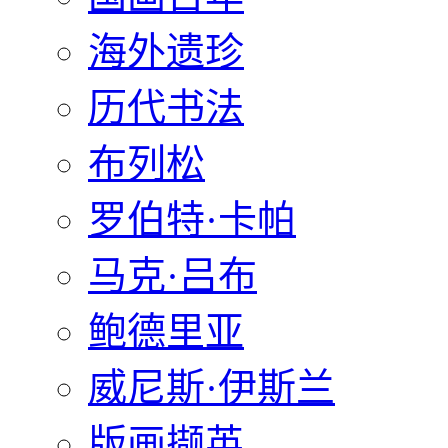
海外遗珍
历代书法
布列松
罗伯特·卡帕
马克·吕布
鲍德里亚
威尼斯·伊斯兰
版画撷英