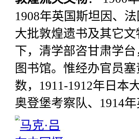
1908年英国斯坦因、
大批敦煌遗书及其它文物
下，清学部咨甘肃学台
图书馆。惟经办官员塞
数，1911-1912年日本
奥登堡考察队、1914