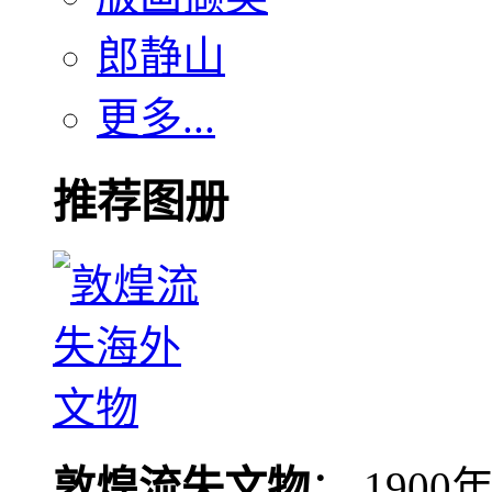
郎静山
更多...
推荐图册
敦煌流失文物
： 190