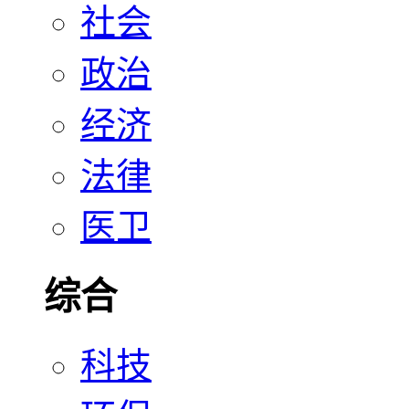
社会
政治
经济
法律
医卫
综合
科技