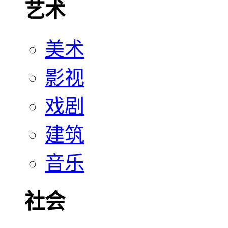
艺术
美术
影视
戏剧
建筑
音乐
社会