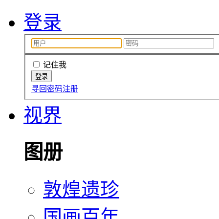
登录
记住我
寻回密码
注册
视界
图册
敦煌遗珍
国画百年