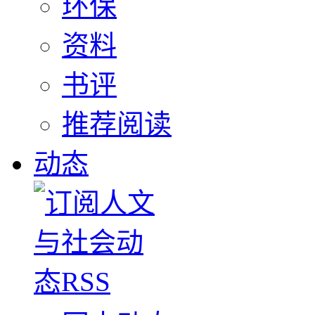
环保
资料
书评
推荐阅读
动态