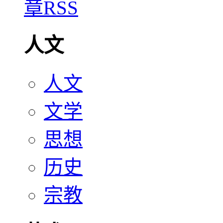
人文
人文
文学
思想
历史
宗教