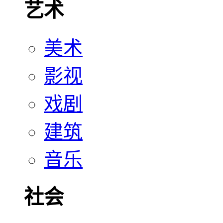
艺术
美术
影视
戏剧
建筑
音乐
社会