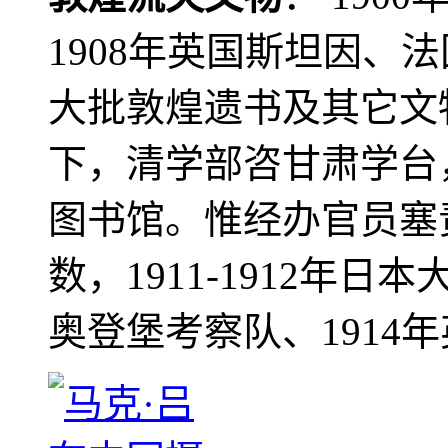
1908年英国斯坦因、
大批敦煌遗书及其它文物
下，清学部咨甘肃学台
图书馆。惟经办官员塞
数，1911-1912年日本
奥登堡考察队、1914