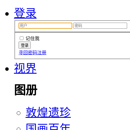
登录
记住我
寻回密码
注册
视界
图册
敦煌遗珍
国画百年