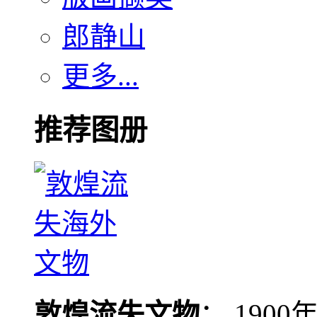
郎静山
更多...
推荐图册
敦煌流失文物
： 190