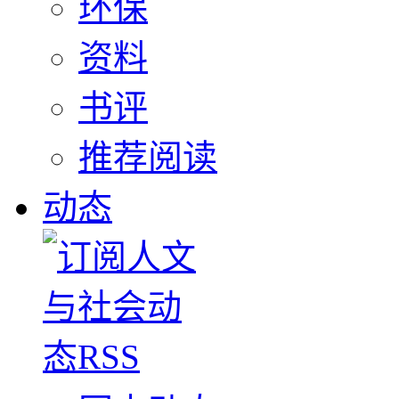
环保
资料
书评
推荐阅读
动态