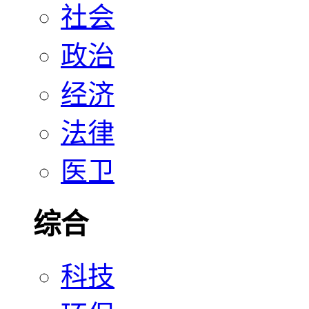
社会
政治
经济
法律
医卫
综合
科技