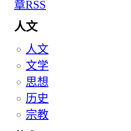
人文
人文
文学
思想
历史
宗教