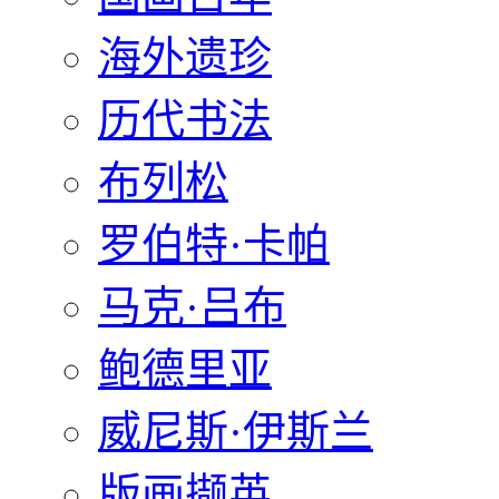
海外遗珍
历代书法
布列松
罗伯特·卡帕
马克·吕布
鲍德里亚
威尼斯·伊斯兰
版画撷英