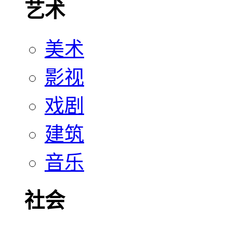
艺术
美术
影视
戏剧
建筑
音乐
社会