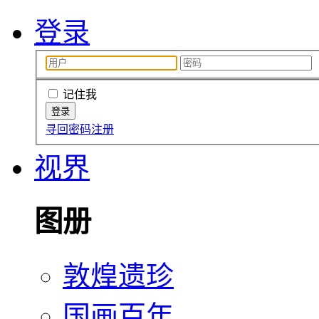
登录
记住我
寻回密码
注册
视界
图册
敦煌遗珍
国画百年