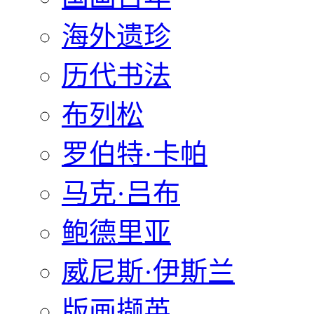
海外遗珍
历代书法
布列松
罗伯特·卡帕
马克·吕布
鲍德里亚
威尼斯·伊斯兰
版画撷英