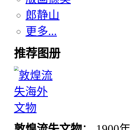
郎静山
更多...
推荐图册
敦煌流失文物
： 190