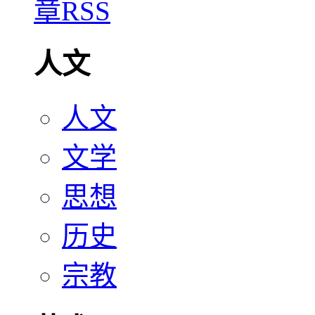
人文
人文
文学
思想
历史
宗教