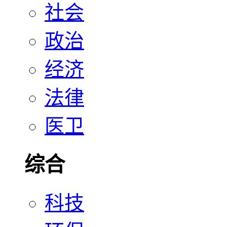
社会
政治
经济
法律
医卫
综合
科技