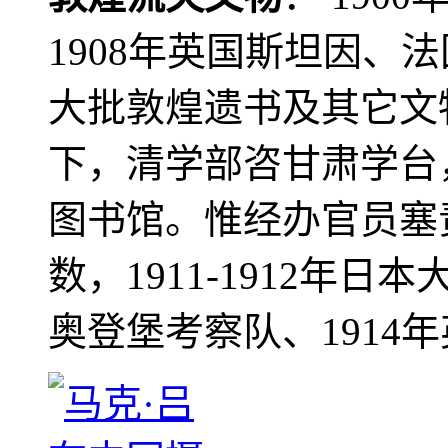
1908年英国斯坦因、
大批敦煌遗书及其它文物
下，清学部咨甘肃学台
图书馆。惟经办官员塞
数，1911-1912年日本
奥登堡考察队、1914