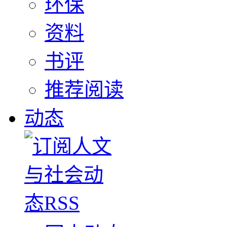
环保
资料
书评
推荐阅读
动态