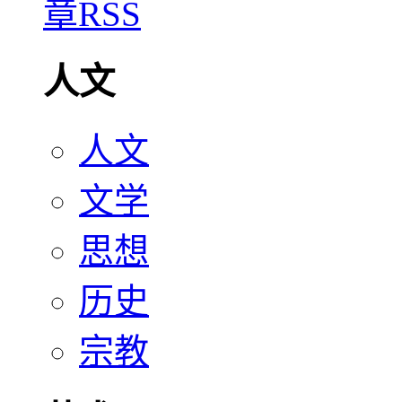
人文
人文
文学
思想
历史
宗教