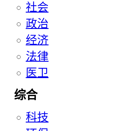
社会
政治
经济
法律
医卫
综合
科技