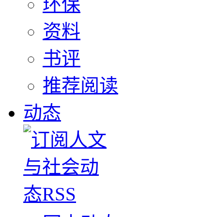
环保
资料
书评
推荐阅读
动态