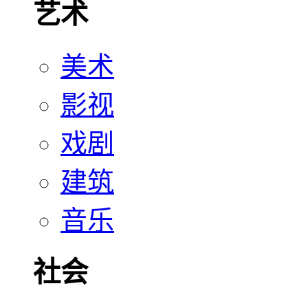
艺术
美术
影视
戏剧
建筑
音乐
社会