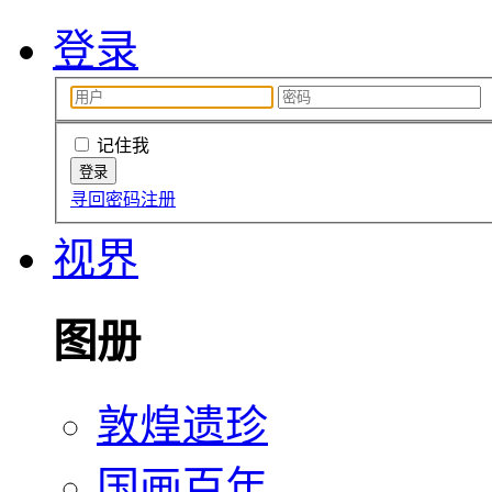
登录
记住我
寻回密码
注册
视界
图册
敦煌遗珍
国画百年