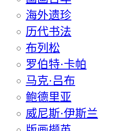
海外遗珍
历代书法
布列松
罗伯特·卡帕
马克·吕布
鲍德里亚
威尼斯·伊斯兰
版画撷英