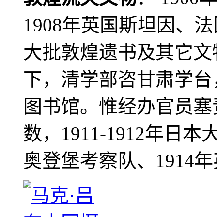
1908年英国斯坦因、
大批敦煌遗书及其它文物
下，清学部咨甘肃学台
图书馆。惟经办官员塞
数，1911-1912年日本
奥登堡考察队、1914