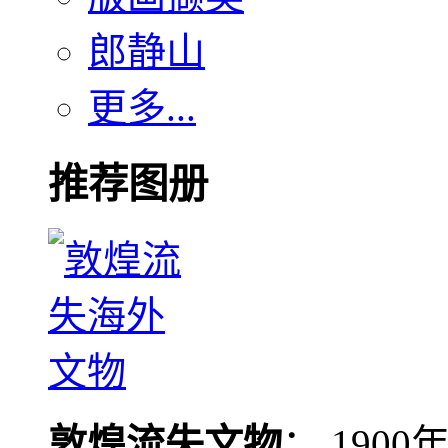
郎静山
更多...
推荐图册
敦煌流失文物
： 190