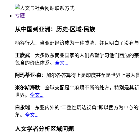
专题
从中国到亚洲：历史·区域·民族
柄谷行人：当亚洲经济成为一种威胁，并且明白了没有与
王赓武
：大多数东南亚国家的人们希望学习他们西边的宗
包含的价值体系。
全文...
阿玛蒂亚·森
：加尔各答算得上是印度甚至是世界上最为
米尔斯海默
：全球支配是个麻烦不断的处方，特别是其新
世界。
全文...
白永瑞
：东亚内外的“二重性周边视角”即以西方为中心
角。
全文...
人文学者分析区域问题