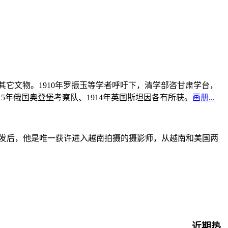
书及其它文物。1910年罗振玉等学者呼吁下，清学部咨甘肃学台，
915年俄国奥登堡考察队、1914年英国斯坦因各有所获。
画册...
战爆发后，他是唯一获许进入越南拍摄的摄影师，从越南和美国两
近期热