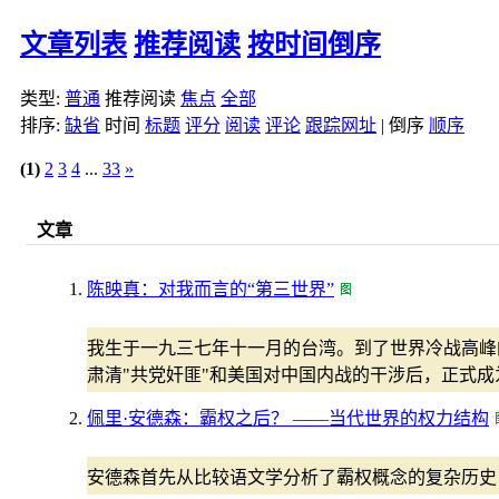
文章列表
推荐阅读
按时间倒序
类型:
普通
推荐阅读
焦点
全部
排序:
缺省
时间
标题
评分
阅读
评论
跟踪网址
|
倒序
顺序
(1)
2
3
4
...
33
»
文章
陈映真：对我而言的“第三世界”
我生于一九三七年十一月的台湾。到了世界冷战高峰
肃清"共党奸匪"和美国对中国内战的干涉后，正式
佩里·安德森：霸权之后？ ——当代世界的权力结构
安德森首先从比较语文学分析了霸权概念的复杂历史