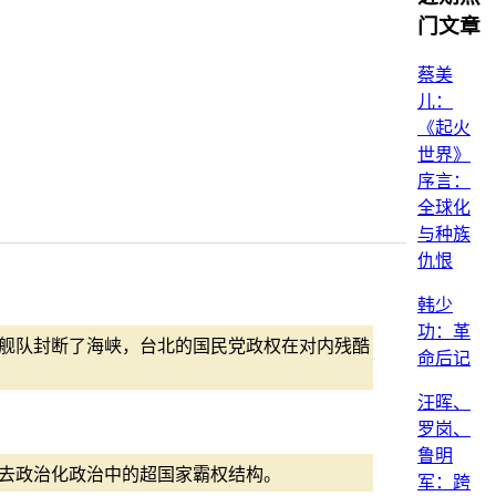
门文章
蔡美
儿：
《起火
世界》
序言：
全球化
与种族
仇恨
韩少
功：革
舰队封断了海峡，台北的国民党政权在对内残酷
命后记
汪晖、
罗岗、
鲁明
去政治化政治中的超国家霸权结构。
军：跨