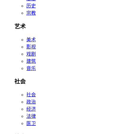
历史
宗教
艺术
美术
影视
戏剧
建筑
音乐
社会
社会
政治
经济
法律
医卫