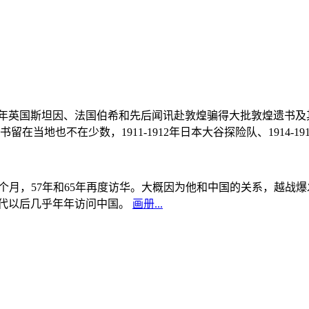
, 1908年英国斯坦因、法国伯希和先后闻讯赴敦煌骗得大批敦煌遗
当地也不在少数，1911-1912年日本大谷探险队、1914-1
中国5个月，57年和65年再度访华。大概因为他和中国的关系，越
0年代以后几乎年年访问中国。
画册...