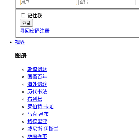
记住我
寻回密码
注册
视界
图册
敦煌遗珍
国画百年
海外遗珍
历代书法
布列松
罗伯特·卡帕
马克·吕布
鲍德里亚
威尼斯·伊斯兰
版画撷英