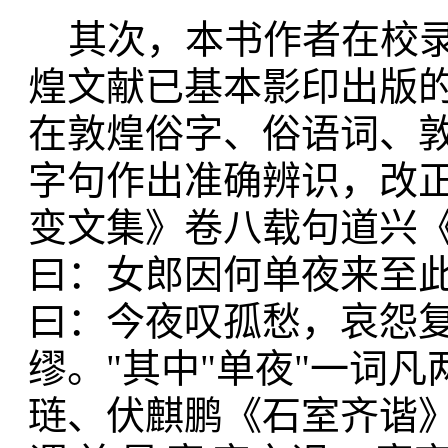
其次，本书作者在校录
煌文献已基本影印出版
在敦煌俗字、俗语词、
字句作出准确辨识，改
变文集》卷八载句道兴《
曰：女郎因何单夜来至此
曰：今夜叹孤愁，哀怨
缪。"其中"单夜"一词
琏、伏麒鹏《石室齐谐》