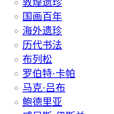
敦煌遗珍
国画百年
海外遗珍
历代书法
布列松
罗伯特·卡帕
马克·吕布
鲍德里亚