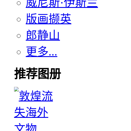
威尼斯·伊斯兰
版画撷英
郎静山
更多...
推荐图册