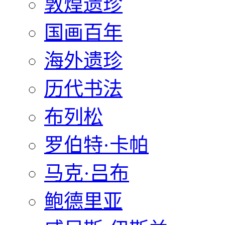
敦煌遗珍
国画百年
海外遗珍
历代书法
布列松
罗伯特·卡帕
马克·吕布
鲍德里亚