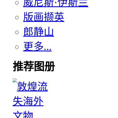
威尼斯·伊斯兰
版画撷英
郎静山
更多...
推荐图册