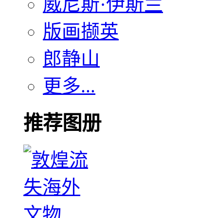
威尼斯·伊斯兰
版画撷英
郎静山
更多...
推荐图册