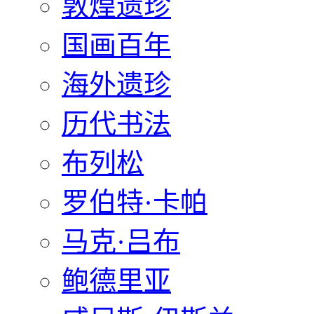
敦煌遗珍
国画百年
海外遗珍
历代书法
布列松
罗伯特·卡帕
马克·吕布
鲍德里亚