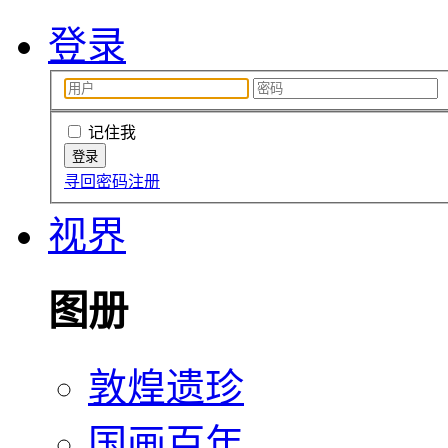
登录
记住我
寻回密码
注册
视界
图册
敦煌遗珍
国画百年