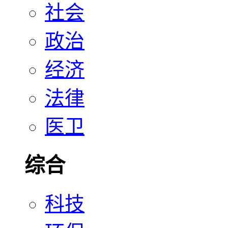
社会
政治
经济
法律
医卫
综合
科技