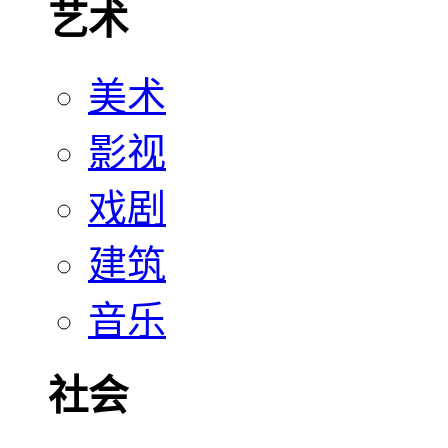
艺术
美术
影视
戏剧
建筑
音乐
社会