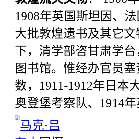
1908年英国斯坦因、
大批敦煌遗书及其它文物
下，清学部咨甘肃学台
图书馆。惟经办官员塞
数，1911-1912年日本
奥登堡考察队、1914