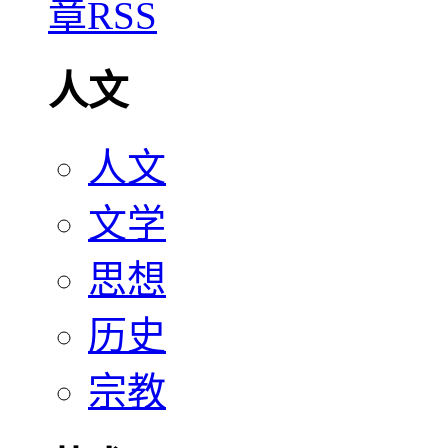
人文
人文
文学
思想
历史
宗教