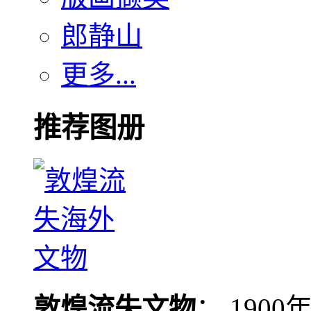
郎静山
更多...
推荐图册
敦煌流失文物
： 190