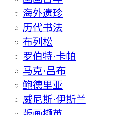
海外遗珍
历代书法
布列松
罗伯特·卡帕
马克·吕布
鲍德里亚
威尼斯·伊斯兰
版画撷英