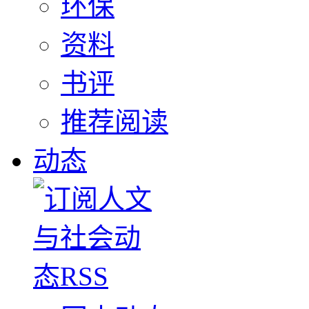
环保
资料
书评
推荐阅读
动态