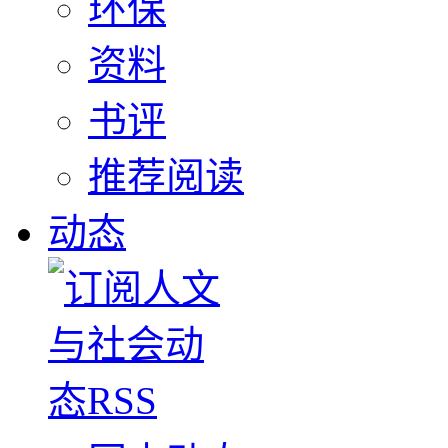
环保
资料
书评
推荐阅读
动态