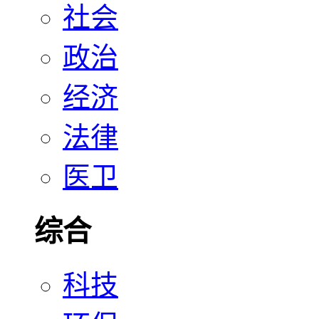
社会
政治
经济
法律
医卫
综合
科技