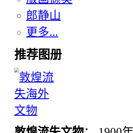
郎静山
更多...
推荐图册
敦煌流失文物
： 190