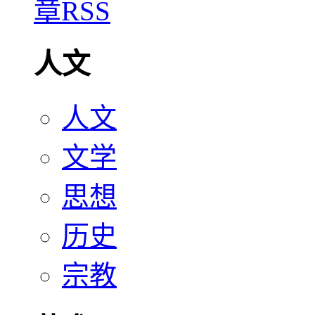
人文
人文
文学
思想
历史
宗教