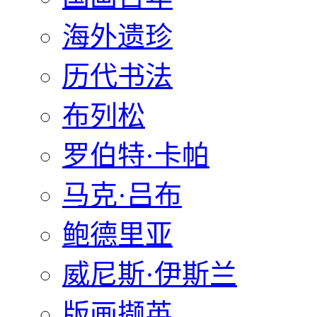
海外遗珍
历代书法
布列松
罗伯特·卡帕
马克·吕布
鲍德里亚
威尼斯·伊斯兰
版画撷英