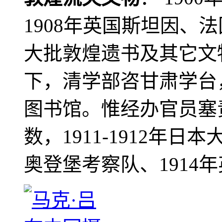
1908年英国斯坦因、
大批敦煌遗书及其它文物
下，清学部咨甘肃学台
图书馆。惟经办官员塞
数，1911-1912年日本
奥登堡考察队、1914