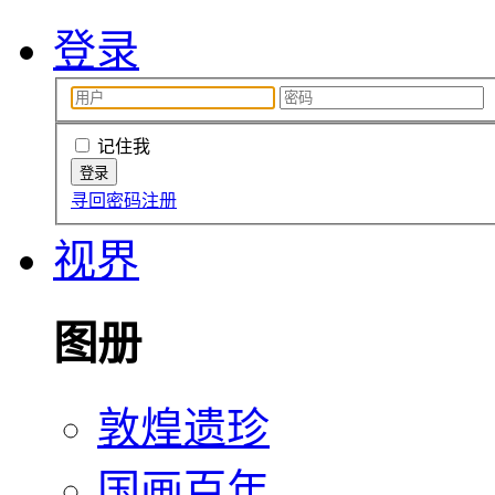
登录
记住我
寻回密码
注册
视界
图册
敦煌遗珍
国画百年