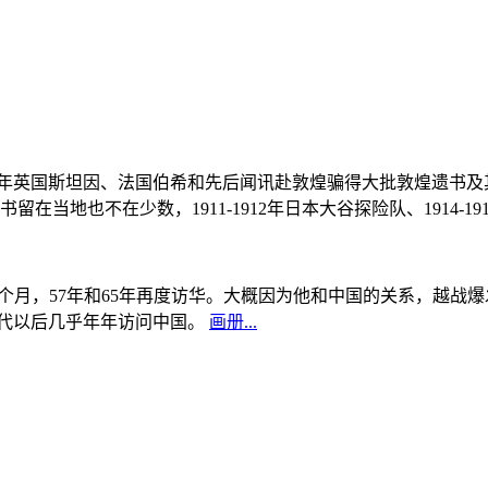
, 1908年英国斯坦因、法国伯希和先后闻讯赴敦煌骗得大批敦煌遗
当地也不在少数，1911-1912年日本大谷探险队、1914-1
中国5个月，57年和65年再度访华。大概因为他和中国的关系，越
0年代以后几乎年年访问中国。
画册...