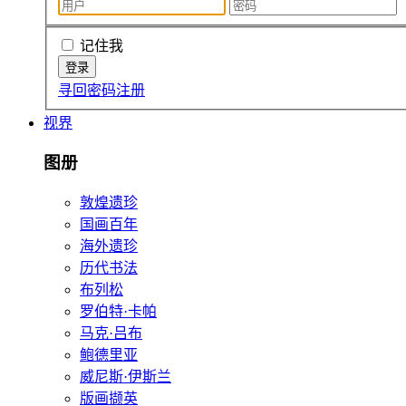
记住我
寻回密码
注册
视界
图册
敦煌遗珍
国画百年
海外遗珍
历代书法
布列松
罗伯特·卡帕
马克·吕布
鲍德里亚
威尼斯·伊斯兰
版画撷英