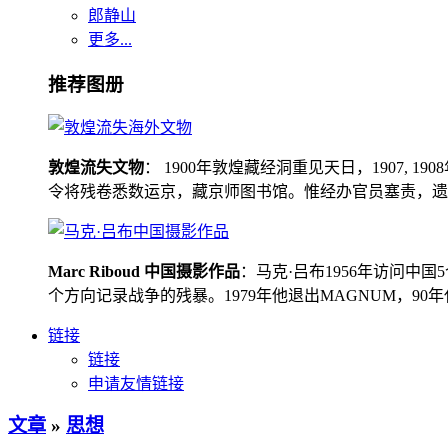
郎静山
更多...
推荐图册
敦煌流失文物
： 1900年敦煌藏经洞重见天日，1907
令将残卷悉数运京，藏京师图书馆。惟经办官员塞责，遗书留在
Marc Riboud 中国摄影作品
：马克·吕布1956年访问
个方向记录战争的残暴。1979年他退出MAGNUM，9
链接
链接
申请友情链接
文章
»
思想