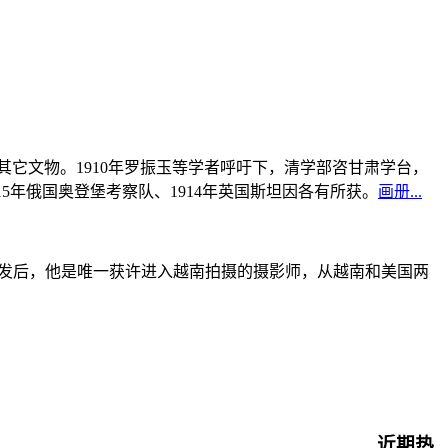
书及其它文物。1910年罗振玉等学者呼吁下，清学部咨甘肃学台，
915年俄国奥登堡考察队、1914年英国斯坦因各有所获。
画册...
战爆发后，他是唯一获许进入越南拍摄的摄影师，从越南和美国两
近期热