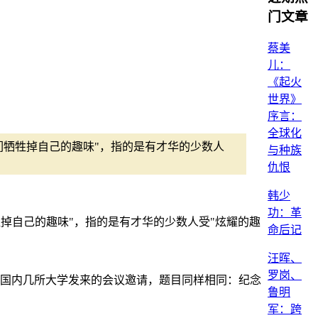
门文章
蔡美
儿：
《起火
世界》
序言：
全球化
们牺牲掉自己的趣味"，指的是有才华的少数人
与种族
仇恨
韩少
功：革
掉自己的趣味"，指的是有才华的少数人受"炫耀的趣
命后记
汪晖、
罗岗、
到国内几所大学发来的会议邀请，题目同样相同：纪念
鲁明
军：跨