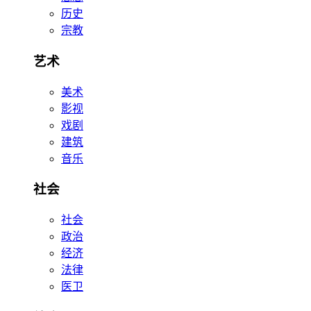
历史
宗教
艺术
美术
影视
戏剧
建筑
音乐
社会
社会
政治
经济
法律
医卫