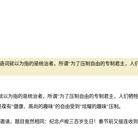
个语词就以为指的是统治者，所谓"为了压制自由的专制君主，人
就以为指的是统治者，所谓"为了压制自由的专制君主，人们牺牲
"指的是葆有"健康、高尚的趣味"的自由受到"炫耀的趣味"压制。
会议邀请，题目竟然相同：纪念卢梭三百岁生日！春节前又接连收