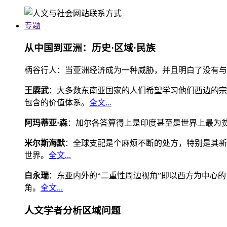
专题
从中国到亚洲：历史·区域·民族
柄谷行人：当亚洲经济成为一种威胁，并且明白了没有与
王赓武
：大多数东南亚国家的人们希望学习他们西边的宗
包含的价值体系。
全文...
阿玛蒂亚·森
：加尔各答算得上是印度甚至是世界上最为
米尔斯海默
：全球支配是个麻烦不断的处方，特别是其新
世界。
全文...
白永瑞
：东亚内外的“二重性周边视角”即以西方为中心
角。
全文...
人文学者分析区域问题