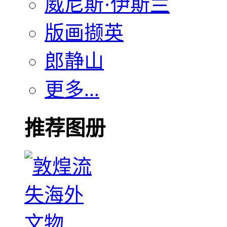
威尼斯·伊斯兰
版画撷英
郎静山
更多...
推荐图册