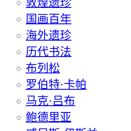
敦煌遗珍
国画百年
海外遗珍
历代书法
布列松
罗伯特·卡帕
马克·吕布
鲍德里亚