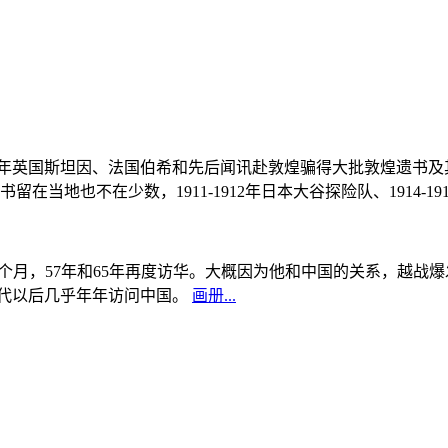
, 1908年英国斯坦因、法国伯希和先后闻讯赴敦煌骗得大批敦煌遗
当地也不在少数，1911-1912年日本大谷探险队、1914-1
中国5个月，57年和65年再度访华。大概因为他和中国的关系，越
0年代以后几乎年年访问中国。
画册...