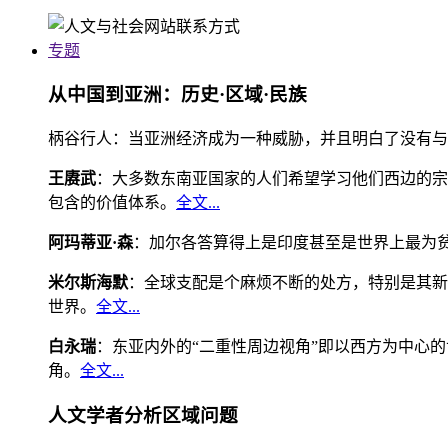
专题
从中国到亚洲：历史·区域·民族
柄谷行人：当亚洲经济成为一种威胁，并且明白了没有与
王赓武
：大多数东南亚国家的人们希望学习他们西边的宗
包含的价值体系。
全文...
阿玛蒂亚·森
：加尔各答算得上是印度甚至是世界上最为
米尔斯海默
：全球支配是个麻烦不断的处方，特别是其新
世界。
全文...
白永瑞
：东亚内外的“二重性周边视角”即以西方为中心
角。
全文...
人文学者分析区域问题