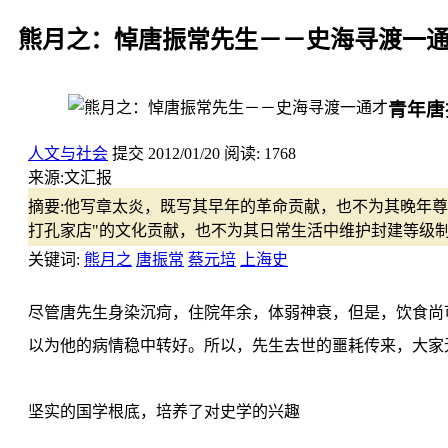
熊月之：悼唐振常先生－－史海寻渡一
青年唐
人文与社会
提交
2012/01/20
阅读:
1768
来源:
文汇报
摘要:
他写章太炎，既写其早年的革命贡献，也不为其晚年尊
打孔家店"的文化贡献，也不为其日常生活中维护封建等级
关键词:
熊月之
唐振常
蔡元培
上海史
尽管唐先生身染沉疴，住院年余，体弱神衰，但是，饮食尚
以为他的病情稳中转好。所以，先生去世的噩耗传来，大家
坚实的国学根底，培养了对史学的兴趣