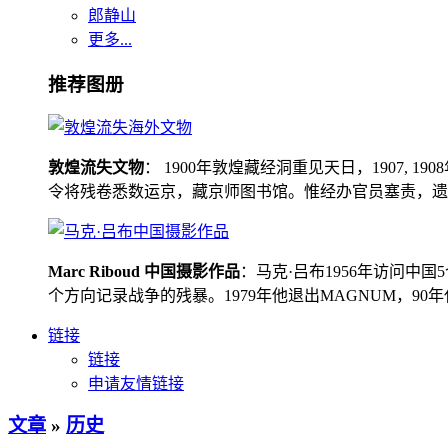
郎静山
更多...
推荐图册
敦煌流失文物
： 1900年敦煌藏经洞重见天日，1907
令将残卷悉数运京，藏京师图书馆。惟经办官员塞责，遗书留在
Marc Riboud 中国摄影作品
：马克·吕布1956年访问
个方向记录战争的残暴。1979年他退出MAGNUM，9
链接
链接
申请友情链接
文章
»
历史