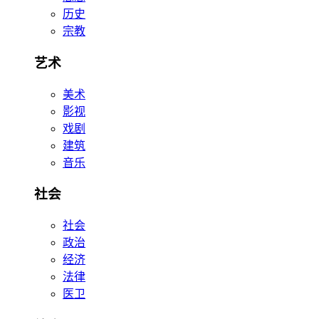
历史
宗教
艺术
美术
影视
戏剧
建筑
音乐
社会
社会
政治
经济
法律
医卫