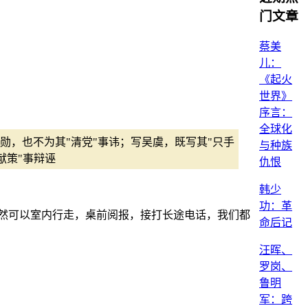
门文章
蔡美
儿：
《起火
世界》
序言：
全球化
，也不为其"清党"事讳；写吴虞，既写其"只手
与种族
献策"事辩诬
仇恨
韩少
功：革
然可以室内行走，桌前阅报，接打长途电话，我们都
命后记
汪晖、
罗岗、
鲁明
军：跨