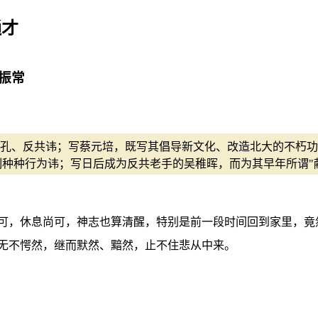
通才
振常
孔、反共讳；写蔡元培，既写其倡导新文化、改造北大的不朽功勋
制种种行为讳；写日后成为反共老手的吴稚晖，而为其早年所谓"
可，休息尚可，神志也算清醒，特别是前一段时间回到家里，竟
无不愕然，继而默然、黯然，止不住悲从中来。