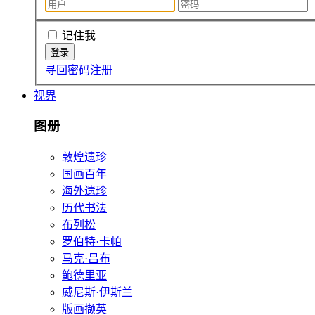
记住我
寻回密码
注册
视界
图册
敦煌遗珍
国画百年
海外遗珍
历代书法
布列松
罗伯特·卡帕
马克·吕布
鲍德里亚
威尼斯·伊斯兰
版画撷英