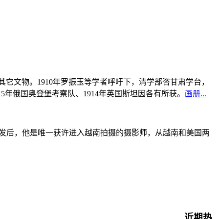
书及其它文物。1910年罗振玉等学者呼吁下，清学部咨甘肃学台，
915年俄国奥登堡考察队、1914年英国斯坦因各有所获。
画册...
战爆发后，他是唯一获许进入越南拍摄的摄影师，从越南和美国两
近期热