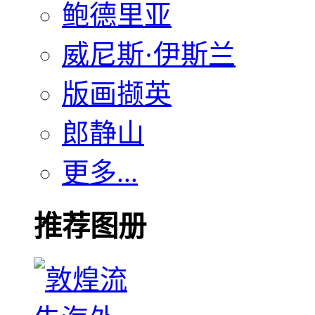
鲍德里亚
威尼斯·伊斯兰
版画撷英
郎静山
更多...
推荐图册