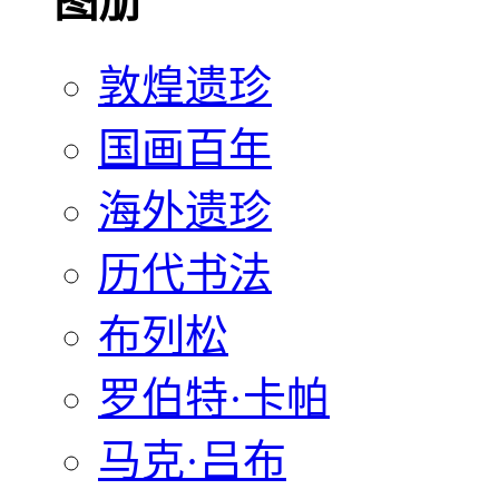
图册
敦煌遗珍
国画百年
海外遗珍
历代书法
布列松
罗伯特·卡帕
马克·吕布