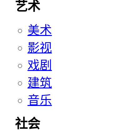
艺术
美术
影视
戏剧
建筑
音乐
社会