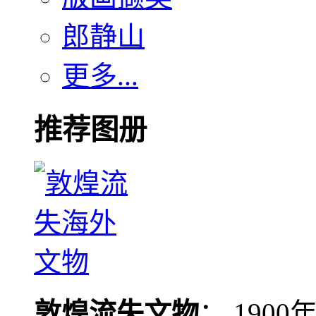
郎静山
更多...
推荐图册
敦煌流失文物
： 190