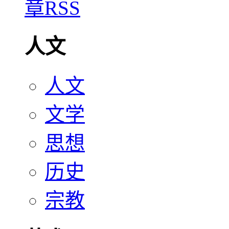
人文
人文
文学
思想
历史
宗教