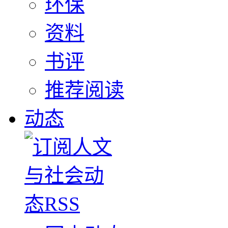
环保
资料
书评
推荐阅读
动态