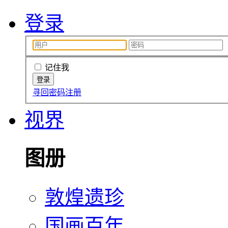
登录
记住我
寻回密码
注册
视界
图册
敦煌遗珍
国画百年