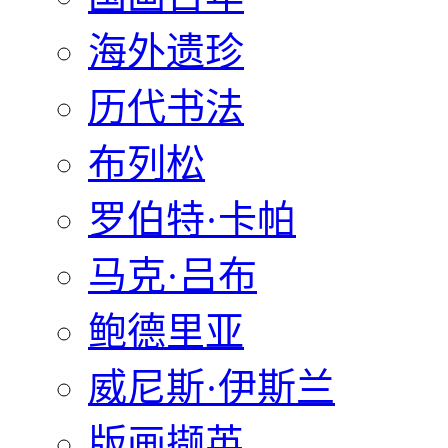
海外遗珍
历代书法
布列松
罗伯特·卡帕
马克·吕布
鲍德里亚
威尼斯·伊斯兰
版画撷英