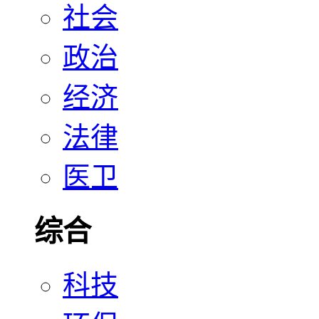
社会
政治
经济
法律
医卫
综合
科技