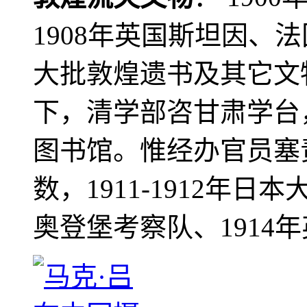
1908年英国斯坦因、
大批敦煌遗书及其它文物
下，清学部咨甘肃学台
图书馆。惟经办官员塞
数，1911-1912年日本
奥登堡考察队、1914