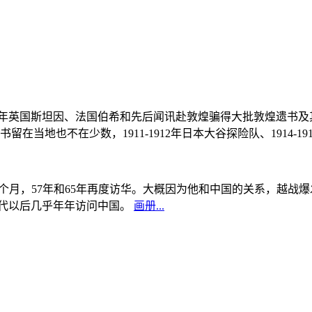
, 1908年英国斯坦因、法国伯希和先后闻讯赴敦煌骗得大批敦煌遗
当地也不在少数，1911-1912年日本大谷探险队、1914-1
中国5个月，57年和65年再度访华。大概因为他和中国的关系，越
0年代以后几乎年年访问中国。
画册...