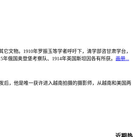
书及其它文物。1910年罗振玉等学者呼吁下，清学部咨甘肃学台，
915年俄国奥登堡考察队、1914年英国斯坦因各有所获。
画册...
战爆发后，他是唯一获许进入越南拍摄的摄影师，从越南和美国两
近期热