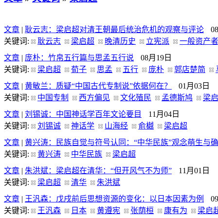
文章
|
耿云志：梁启超对清王朝最后统治危机的观察与评论
0
关键词:
耿云志
梁启超
晚清历史
立宪派
一般资产
文章
|
庞朴：竹帛五行篇与思孟五行说
08月19日
关键词:
梁启超
荀子
思孟
五行
庞朴
郭店楚简
文章
|
黄敏兰：质疑“中国古代专制说”依据何在？
01月03日
关键词:
中国专制
西方偏见
文化殖民
孟德斯鸠
梁
文章
|
刘锡诚：中国神话学百年文论要目
11月04日
关键词:
刘锡诚
神话学
山海经
俞樾
梁启超
文章
|
黄兴涛：民族自觉与符号认同：“中华民族”观念萌生与
关键词:
黄兴涛
中华民族
梁启超
文章
|
朱洪斌：梁启超在清华：“但开风气不为师”
11月01日
关键词:
梁启超
清华
朱洪斌
文章
|
王汎森：戊戌前后思想资源的变化：以日本因素为例
0
关键词:
王汎森
日本
黄遵宪
张荫桓
康有为
梁启