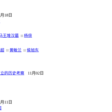
8月18日
者
马王堆汉墓
杨倞
启超
黄敏兰
侯旭东
确立的历史考察
11月02日
9月11日
超