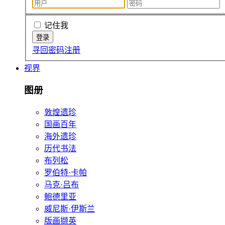
记住我
寻回密码
注册
视界
图册
敦煌遗珍
国画百年
海外遗珍
历代书法
布列松
罗伯特·卡帕
马克·吕布
鲍德里亚
威尼斯·伊斯兰
版画撷英