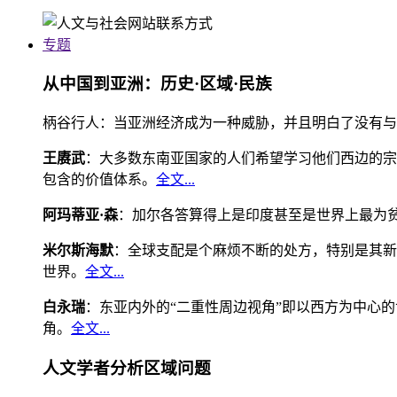
专题
从中国到亚洲：历史·区域·民族
柄谷行人：当亚洲经济成为一种威胁，并且明白了没有与
王赓武
：大多数东南亚国家的人们希望学习他们西边的宗
包含的价值体系。
全文...
阿玛蒂亚·森
：加尔各答算得上是印度甚至是世界上最为
米尔斯海默
：全球支配是个麻烦不断的处方，特别是其新
世界。
全文...
白永瑞
：东亚内外的“二重性周边视角”即以西方为中心
角。
全文...
人文学者分析区域问题