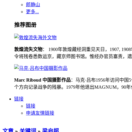
郎静山
更多...
推荐图册
敦煌流失文物
： 1900年敦煌藏经洞重见天日，1907
令将残卷悉数运京，藏京师图书馆。惟经办官员塞责，遗书留在
Marc Riboud 中国摄影作品
：马克·吕布1956年访问
个方向记录战争的残暴。1979年他退出MAGNUM，9
链接
链接
申请友情链接
文章
»
关键词
»
梁启超