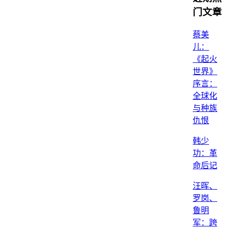
门文章
蔡美
儿：
《起火
世界》
序言：
全球化
与种族
仇恨
韩少
功：革
命后记
汪晖、
罗岗、
鲁明
军：跨