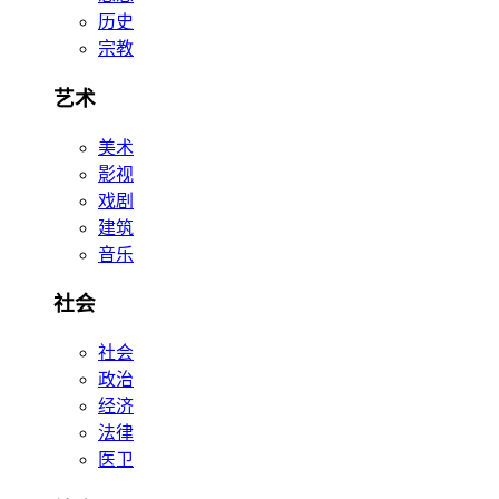
历史
宗教
艺术
美术
影视
戏剧
建筑
音乐
社会
社会
政治
经济
法律
医卫