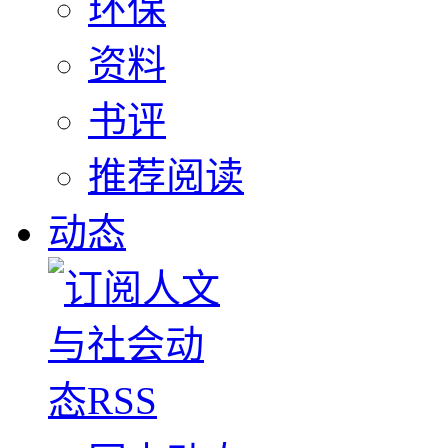
环保
资料
书评
推荐阅读
动态