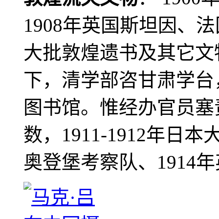
1908年英国斯坦因、
大批敦煌遗书及其它文物
下，清学部咨甘肃学台
图书馆。惟经办官员塞
数，1911-1912年日本
奥登堡考察队、1914