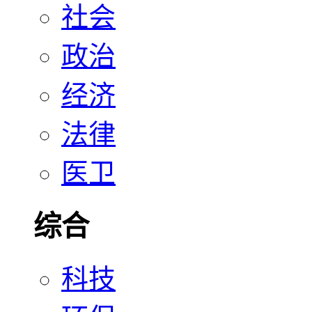
社会
政治
经济
法律
医卫
综合
科技