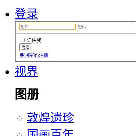
登录
记住我
寻回密码
注册
视界
图册
敦煌遗珍
国画百年