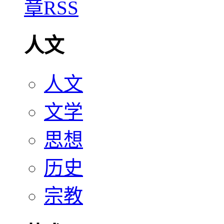
人文
人文
文学
思想
历史
宗教