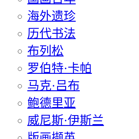
海外遗珍
历代书法
布列松
罗伯特·卡帕
马克·吕布
鲍德里亚
威尼斯·伊斯兰
版画撷英