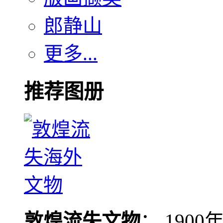
郎静山
更多...
推荐图册
敦煌流失文物
： 190