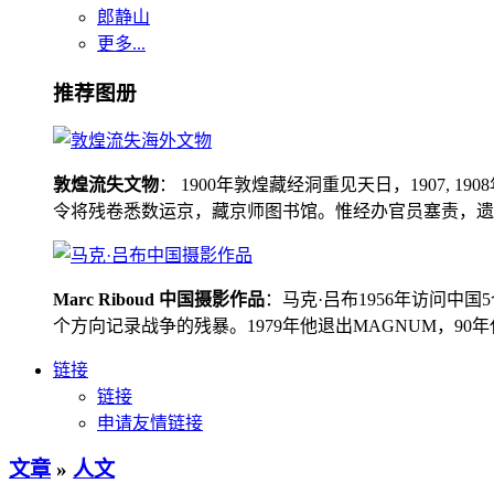
郎静山
更多...
推荐图册
敦煌流失文物
： 1900年敦煌藏经洞重见天日，1907
令将残卷悉数运京，藏京师图书馆。惟经办官员塞责，遗书留在
Marc Riboud 中国摄影作品
：马克·吕布1956年访问
个方向记录战争的残暴。1979年他退出MAGNUM，9
链接
链接
申请友情链接
文章
»
人文