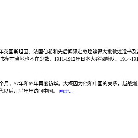
, 1908年英国斯坦因、法国伯希和先后闻讯赴敦煌骗得大批敦煌遗
当地也不在少数，1911-1912年日本大谷探险队、1914-1
中国5个月，57年和65年再度访华。大概因为他和中国的关系，越
0年代以后几乎年年访问中国。
画册...