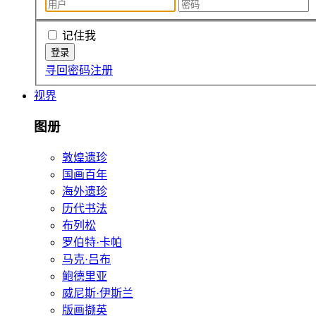
记住我
寻回密码
注册
视界
图册
敦煌遗珍
国画百年
海外遗珍
历代书法
布列松
罗伯特·卡帕
马克·吕布
鲍德里亚
威尼斯·伊斯兰
版画撷英