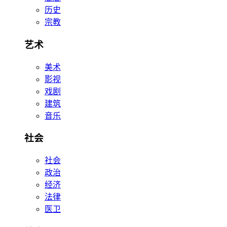
历史
宗教
艺术
美术
影视
戏剧
建筑
音乐
社会
社会
政治
经济
法律
医卫