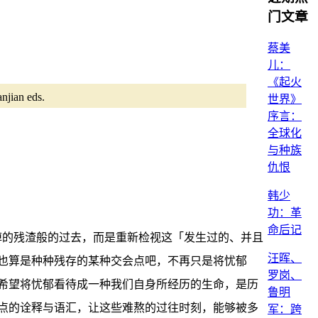
门文章
蔡美
儿：
《起火
an eds.
世界》
序言：
全球化
与种族
仇恨
韩少
功：革
命后记
的、得丢掉的残渣般的过去，而是重新检视这「发生过的、并且
汪晖、
也算是种种残存的某种交会点吧，不再只是将忧郁
罗岗、
希望将忧郁看待成一种我们自身所经历的生命，是历
鲁明
点的诠释与语汇，让这些难熬的过往时刻，能够被多
军：跨