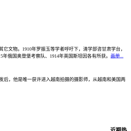
书及其它文物。1910年罗振玉等学者呼吁下，清学部咨甘肃学台，
915年俄国奥登堡考察队、1914年英国斯坦因各有所获。
画册...
战爆发后，他是唯一获许进入越南拍摄的摄影师，从越南和美国两
近期热