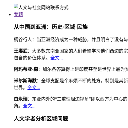
专题
从中国到亚洲：历史·区域·民族
柄谷行人：当亚洲经济成为一种威胁，并且明白了没有与
王赓武
：大多数东南亚国家的人们希望学习他们西边的宗
包含的价值体系。
全文...
阿玛蒂亚·森
：加尔各答算得上是印度甚至是世界上最为
米尔斯海默
：全球支配是个麻烦不断的处方，特别是其新
世界。
全文...
白永瑞
：东亚内外的“二重性周边视角”即以西方为中心
角。
全文...
人文学者分析区域问题