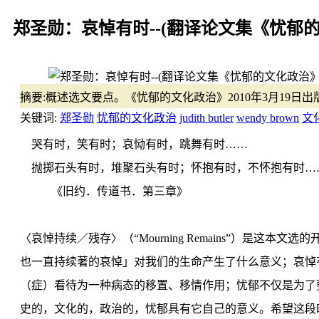
郑圣勋：哀悼有时--(翻译论文集《忧郁
摘要:
概述选文要点。《忧郁的文化政治》2010年3月19日出版，多篇选自Loss: the
关键词:
郑圣勋
忧郁的文化政治
judith butler
wendy brown
文
哭有时，笑有时；哀恸有时，跳舞有时……
抛掷石头有时，堆聚石头有时；怀抱有时，不怀抱有时…
《旧约．传道书．第三章》
〈哀悼持续／残存〉（“Mourning Remains”）是这
也一直持续著的哀悼」对我们的生命产生了什么意义；哀悼
（症）看待为一种病态的移置、移情作用；忧郁不仅是为了
史的，文化的，政治的，忧郁具有它自己的意义。希望这段