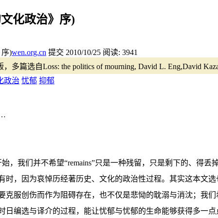
的文化政治》序)
wen.org.cn
提交
2010/10/25
阅读:
3941
 politics of mourning, David L. Eng,David Kazanji
化政治
忧郁
抑郁
…
本文选的开始，我们并不希望“remains”只是一种残留，只是剩下
有时，因为哀悼历经著历史、文化的政治性过程。其实这本文选
要克服创伤而作为阻碍存在，也不仅是悲恸的耽溺与消沈；我们
时日编选与译介的过程，能让忧郁与忧郁的生命能够获得多一点