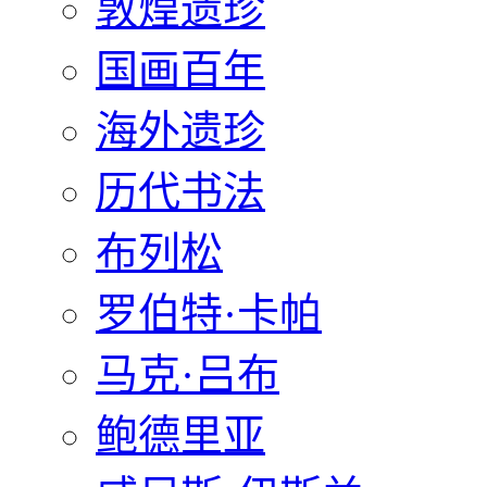
敦煌遗珍
国画百年
海外遗珍
历代书法
布列松
罗伯特·卡帕
马克·吕布
鲍德里亚