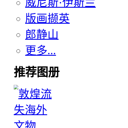
威尼斯·伊斯兰
版画撷英
郎静山
更多...
推荐图册