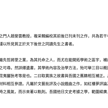
之門人趙斐雲教授，複采輯編校其前後已刊未刊之作，共為若干
謹以所見質正於天下後世之同讀先生之書者。
繼先哲將墜之業，為其托命之人，而尤在能開拓學術之區宇，補
之可尋。然詳繹遺書，其學術內容及治學方法，殆可舉三目以概
昆夷玁狁考等是也。二曰取異族之故書與吾國之舊籍相互補正。
材料相互參證。凡屬於文藝批評及小說戲曲之作，如紅樓夢評論
時之風氣，而示來著以軌則。吾國他日文史考據之學，範圍縱廣