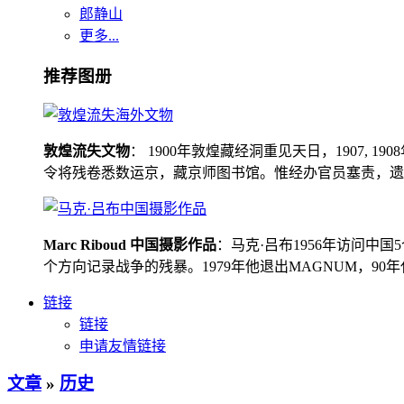
郎静山
更多...
推荐图册
敦煌流失文物
： 1900年敦煌藏经洞重见天日，1907
令将残卷悉数运京，藏京师图书馆。惟经办官员塞责，遗书留在
Marc Riboud 中国摄影作品
：马克·吕布1956年访问
个方向记录战争的残暴。1979年他退出MAGNUM，9
链接
链接
申请友情链接
文章
»
历史