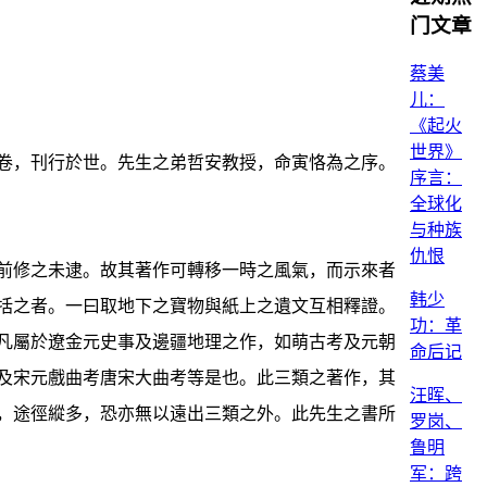
门文章
蔡美
儿：
《起火
世界》
卷，刊行於世。先生之弟哲安教授，命寅恪為之序。
序言：
全球化
与种族
仇恨
前修之未逮。故其著作可轉移一時之風氣，而示來者
韩少
括之者。一曰取地下之寶物與紙上之遺文互相釋證。
功：革
凡屬於遼金元史事及邊疆地理之作，如萌古考及元朝
命后记
及宋元戲曲考唐宋大曲考等是也。此三類之著作，其
汪晖、
，途徑縱多，恐亦無以遠出三類之外。此先生之書所
罗岗、
鲁明
军：跨