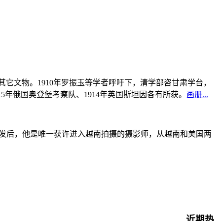
书及其它文物。1910年罗振玉等学者呼吁下，清学部咨甘肃学台，
915年俄国奥登堡考察队、1914年英国斯坦因各有所获。
画册...
战爆发后，他是唯一获许进入越南拍摄的摄影师，从越南和美国两
近期热