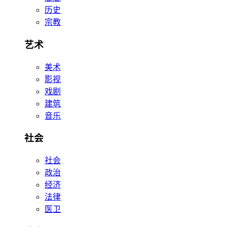
历史
宗教
艺术
美术
影视
戏剧
建筑
音乐
社会
社会
政治
经济
法律
医卫