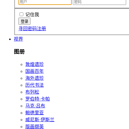
记住我
寻回密码
注册
视界
图册
敦煌遗珍
国画百年
海外遗珍
历代书法
布列松
罗伯特·卡帕
马克·吕布
鲍德里亚
威尼斯·伊斯兰
版画撷英