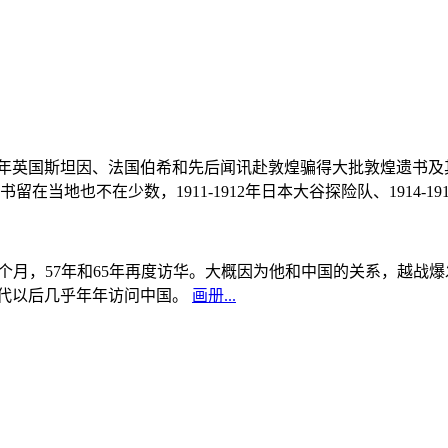
, 1908年英国斯坦因、法国伯希和先后闻讯赴敦煌骗得大批敦煌遗
当地也不在少数，1911-1912年日本大谷探险队、1914-1
中国5个月，57年和65年再度访华。大概因为他和中国的关系，越
0年代以后几乎年年访问中国。
画册...