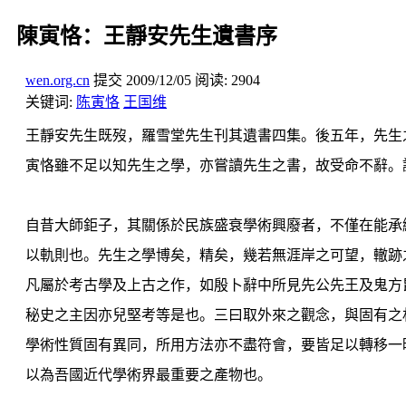
陳寅恪：王靜安先生遺書序
wen.org.cn
提交
2009/12/05
阅读:
2904
关键词:
陈寅恪
王国维
王靜安先生既歿，羅雪堂先生刊其遺書四集。後五年，先生
寅恪雖不足以知先生之學，亦嘗讀先生之書，故受命不辭。
自昔大師鉅子，其關係於民族盛衰學術興廢者，不僅在能承
以軌則也。先生之學博矣，精矣，幾若無涯岸之可望，轍跡
凡屬於考古學及上古之作，如殷卜辭中所見先公先王及鬼方
秘史之主因亦兒堅考等是也。三曰取外來之觀念，與固有之
學術性質固有異同，所用方法亦不盡符會，要皆足以轉移一
以為吾國近代學術界最重要之產物也。