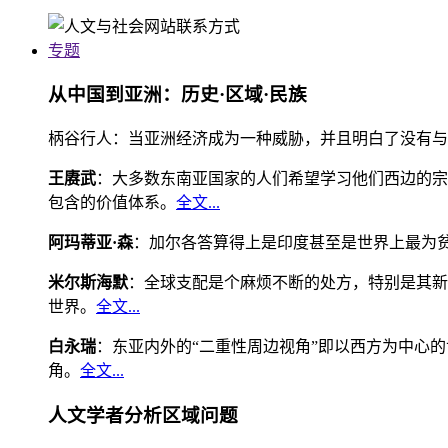
专题
从中国到亚洲：历史·区域·民族
柄谷行人：当亚洲经济成为一种威胁，并且明白了没有与
王赓武
：大多数东南亚国家的人们希望学习他们西边的宗
包含的价值体系。
全文...
阿玛蒂亚·森
：加尔各答算得上是印度甚至是世界上最为
米尔斯海默
：全球支配是个麻烦不断的处方，特别是其新
世界。
全文...
白永瑞
：东亚内外的“二重性周边视角”即以西方为中心
角。
全文...
人文学者分析区域问题