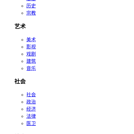
历史
宗教
艺术
美术
影视
戏剧
建筑
音乐
社会
社会
政治
经济
法律
医卫