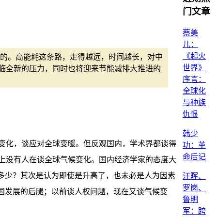
门文章
蔡美
儿：
《起火
的。高能耗这条路，走得越远，时间越长，对中
世界》
临全新的压力，同时也将迎来节能减排大推进的
序言：
全球化
与种族
仇恨
韩少
变化，谈应对全球变暖。但反观国内，学术界都谈得
功：革
命后记
上没有人在谈全球气候变化。国内经济学家的态度大
多少？其次是认为即使是升高了，也未必是人为因素
汪晖、
罗岗、
国发展的后腿；以前谈人权问题，现在又谈气候变
鲁明
军：跨