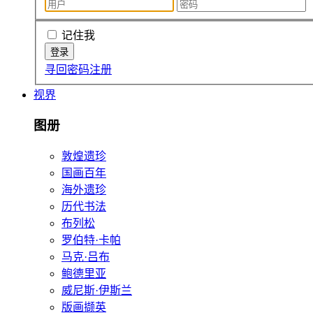
记住我
寻回密码
注册
视界
图册
敦煌遗珍
国画百年
海外遗珍
历代书法
布列松
罗伯特·卡帕
马克·吕布
鲍德里亚
威尼斯·伊斯兰
版画撷英