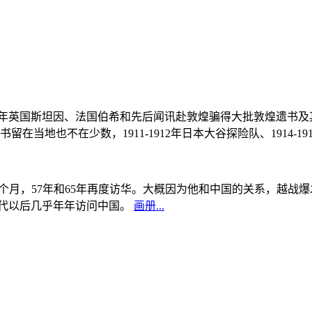
, 1908年英国斯坦因、法国伯希和先后闻讯赴敦煌骗得大批敦煌遗
当地也不在少数，1911-1912年日本大谷探险队、1914-1
中国5个月，57年和65年再度访华。大概因为他和中国的关系，越
0年代以后几乎年年访问中国。
画册...