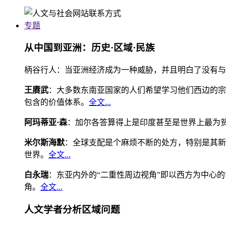
专题
从中国到亚洲：历史·区域·民族
柄谷行人：当亚洲经济成为一种威胁，并且明白了没有与
王赓武
：大多数东南亚国家的人们希望学习他们西边的宗
包含的价值体系。
全文...
阿玛蒂亚·森
：加尔各答算得上是印度甚至是世界上最为
米尔斯海默
：全球支配是个麻烦不断的处方，特别是其新
世界。
全文...
白永瑞
：东亚内外的“二重性周边视角”即以西方为中心
角。
全文...
人文学者分析区域问题