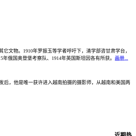
书及其它文物。1910年罗振玉等学者呼吁下，清学部咨甘肃学台，
915年俄国奥登堡考察队、1914年英国斯坦因各有所获。
画册...
战爆发后，他是唯一获许进入越南拍摄的摄影师，从越南和美国两
近期热