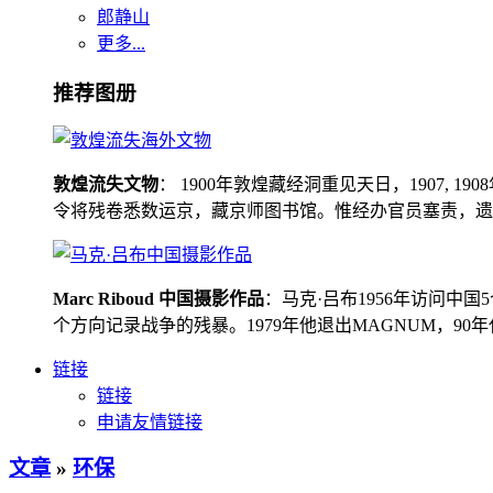
郎静山
更多...
推荐图册
敦煌流失文物
： 1900年敦煌藏经洞重见天日，1907
令将残卷悉数运京，藏京师图书馆。惟经办官员塞责，遗书留在
Marc Riboud 中国摄影作品
：马克·吕布1956年访问
个方向记录战争的残暴。1979年他退出MAGNUM，9
链接
链接
申请友情链接
文章
»
环保