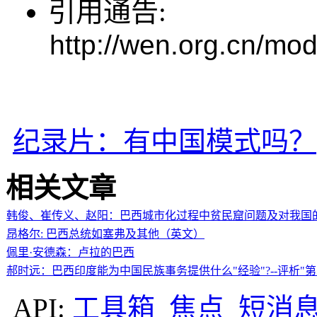
引用通告:
http://wen.org.cn/mod
纪录片：有中国模式吗？
相关文章
韩俊、崔传义、赵阳：巴西城市化过程中贫民窟问题及对我国
昂格尔: 巴西总统如塞弗及其他（英文）
佩里·安德森：卢拉的巴西
郝时远：巴西印度能为中国民族事务提供什么"经验"?--评析"
API:
工具箱
焦点
短消