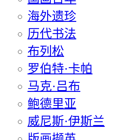
海外遗珍
历代书法
布列松
罗伯特·卡帕
马克·吕布
鲍德里亚
威尼斯·伊斯兰
版画撷英