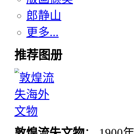
郎静山
更多...
推荐图册
敦煌流失文物
： 190