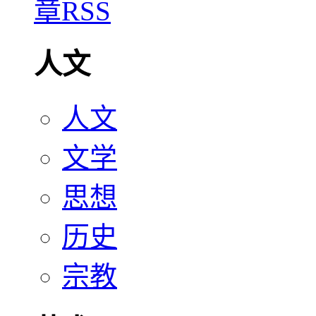
人文
人文
文学
思想
历史
宗教