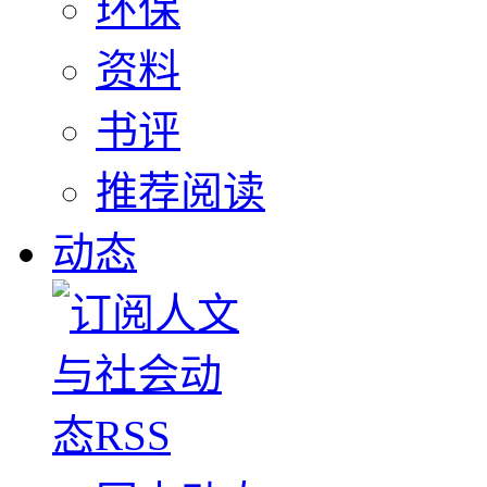
环保
资料
书评
推荐阅读
动态