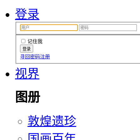
登录
记住我
寻回密码
注册
视界
图册
敦煌遗珍
国画百年