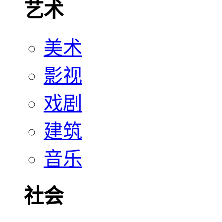
艺术
美术
影视
戏剧
建筑
音乐
社会