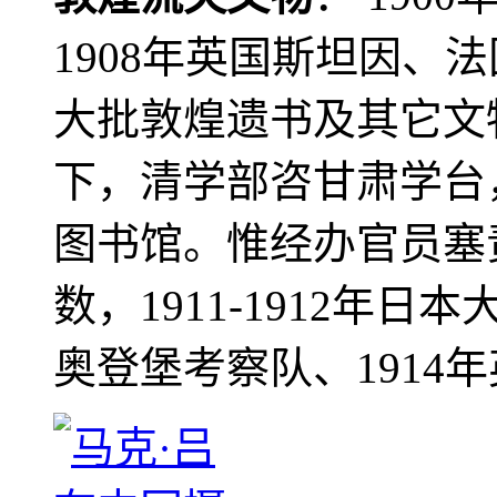
1908年英国斯坦因、
大批敦煌遗书及其它文物
下，清学部咨甘肃学台
图书馆。惟经办官员塞
数，1911-1912年日本
奥登堡考察队、1914