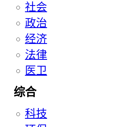
社会
政治
经济
法律
医卫
综合
科技