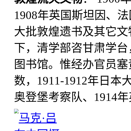
1908年英国斯坦因、
大批敦煌遗书及其它文物
下，清学部咨甘肃学台
图书馆。惟经办官员塞
数，1911-1912年日本
奥登堡考察队、1914