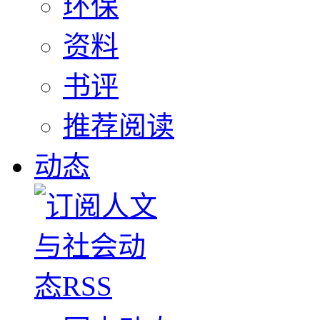
环保
资料
书评
推荐阅读
动态