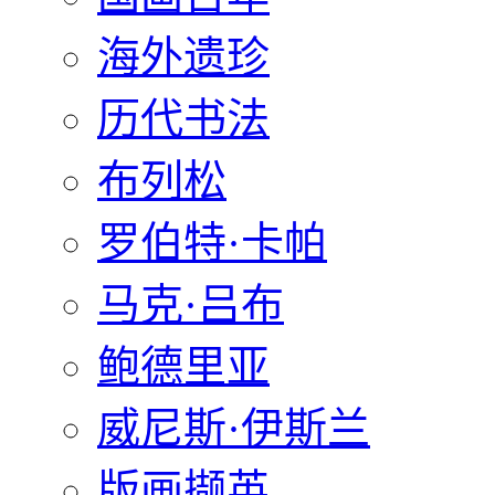
海外遗珍
历代书法
布列松
罗伯特·卡帕
马克·吕布
鲍德里亚
威尼斯·伊斯兰
版画撷英