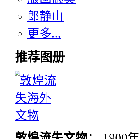
郎静山
更多...
推荐图册
敦煌流失文物
： 190