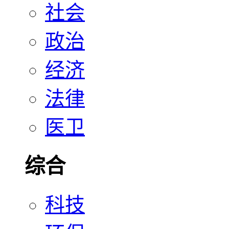
社会
政治
经济
法律
医卫
综合
科技