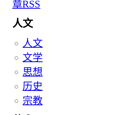
人文
人文
文学
思想
历史
宗教