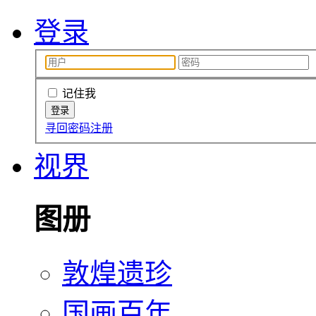
登录
记住我
寻回密码
注册
视界
图册
敦煌遗珍
国画百年