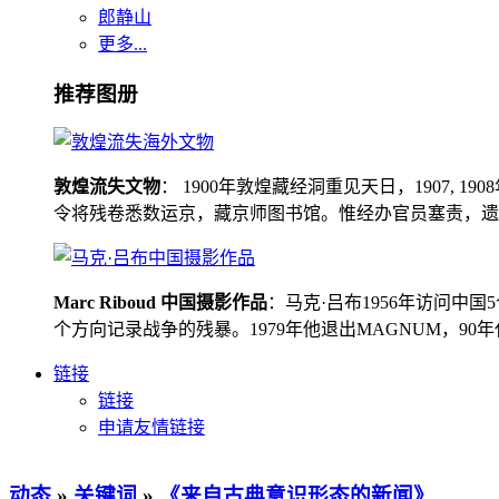
郎静山
更多...
推荐图册
敦煌流失文物
： 1900年敦煌藏经洞重见天日，1907
令将残卷悉数运京，藏京师图书馆。惟经办官员塞责，遗书留在
Marc Riboud 中国摄影作品
：马克·吕布1956年访问
个方向记录战争的残暴。1979年他退出MAGNUM，9
链接
链接
申请友情链接
动态
»
关键词
»
《来自古典意识形态的新闻》