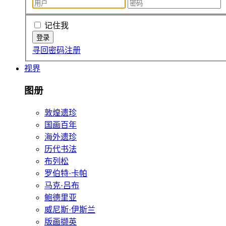
记住我
寻回密码
注册
视界
图册
敦煌遗珍
国画百年
海外遗珍
历代书法
布列松
罗伯特·卡帕
马克·吕布
鲍德里亚
威尼斯·伊斯兰
版画撷英