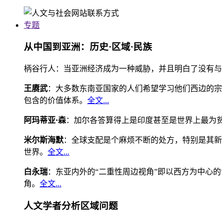
专题
从中国到亚洲：历史·区域·民族
柄谷行人：当亚洲经济成为一种威胁，并且明白了没有与
王赓武
：大多数东南亚国家的人们希望学习他们西边的宗
包含的价值体系。
全文...
阿玛蒂亚·森
：加尔各答算得上是印度甚至是世界上最为
米尔斯海默
：全球支配是个麻烦不断的处方，特别是其新
世界。
全文...
白永瑞
：东亚内外的“二重性周边视角”即以西方为中心
角。
全文...
人文学者分析区域问题