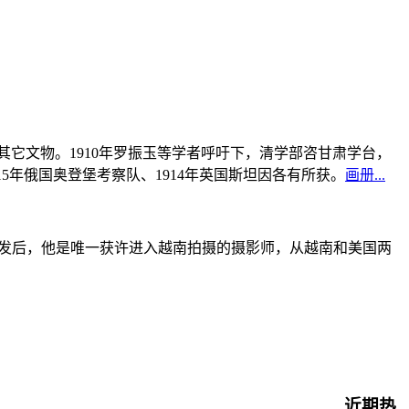
书及其它文物。1910年罗振玉等学者呼吁下，清学部咨甘肃学台，
915年俄国奥登堡考察队、1914年英国斯坦因各有所获。
画册...
战爆发后，他是唯一获许进入越南拍摄的摄影师，从越南和美国两
近期热