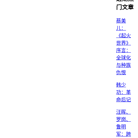
门文章
蔡美
儿：
《起火
世界》
序言：
全球化
与种族
仇恨
韩少
功：革
命后记
汪晖、
罗岗、
鲁明
军：跨