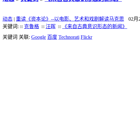
动态
|
重读《资本论》--以电影、艺术和戏剧解读马克思
02月
关键词:
克鲁格
汪晖
《来自古典意识形态的新闻》
关键词 关联:
Google
百度
Technorati
Flickr