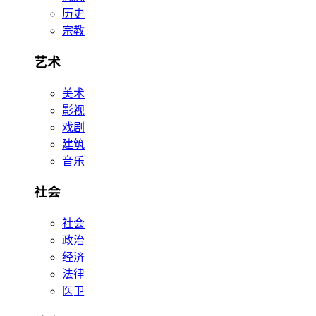
历史
宗教
艺术
美术
影视
戏剧
建筑
音乐
社会
社会
政治
经济
法律
医卫