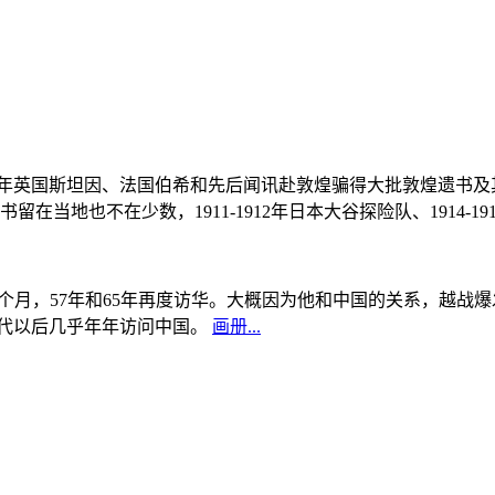
, 1908年英国斯坦因、法国伯希和先后闻讯赴敦煌骗得大批敦煌遗
当地也不在少数，1911-1912年日本大谷探险队、1914-1
中国5个月，57年和65年再度访华。大概因为他和中国的关系，越
0年代以后几乎年年访问中国。
画册...