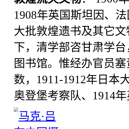
1908年英国斯坦因、
大批敦煌遗书及其它文物
下，清学部咨甘肃学台
图书馆。惟经办官员塞
数，1911-1912年日本
奥登堡考察队、1914