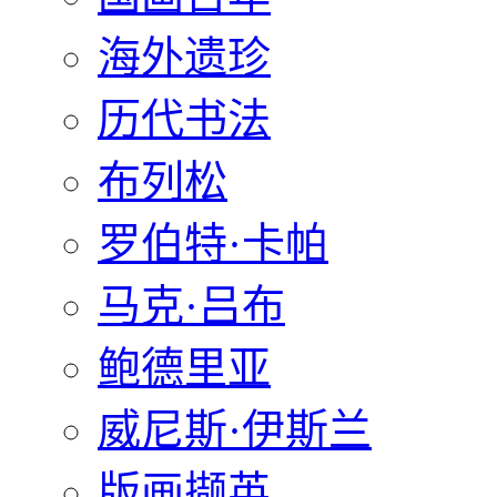
海外遗珍
历代书法
布列松
罗伯特·卡帕
马克·吕布
鲍德里亚
威尼斯·伊斯兰
版画撷英