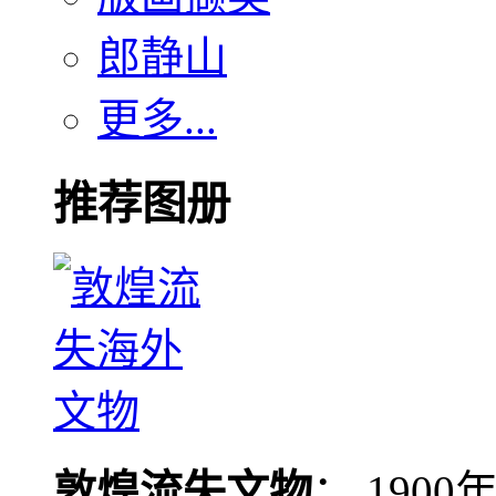
郎静山
更多...
推荐图册
敦煌流失文物
： 190