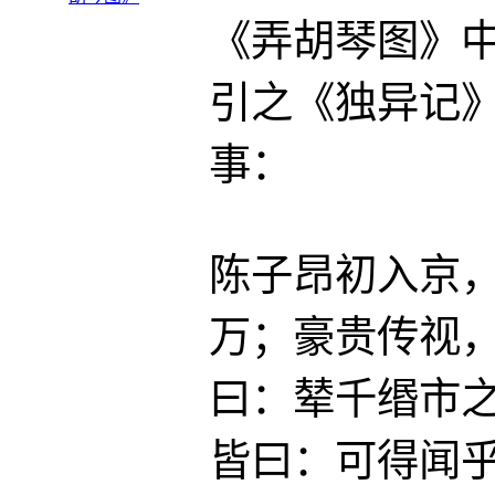
《弄胡琴图》
引之《独异记
事：
陈子昂初入京
万；豪贵传视
曰：辇千缗市
皆曰：可得闻