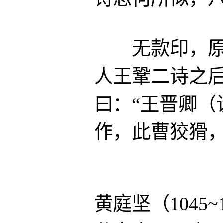
无款印，原附
人王鞏二诗之
曰：“王晋卿（
作，此曹狡猾，
黄庭坚（1045