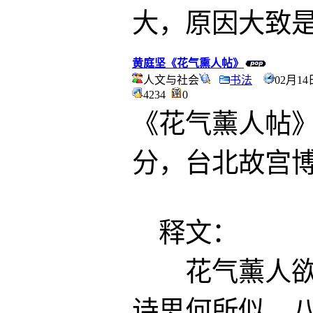
大，原因大致
黄庭坚《花气熏人帖》
人文与社会
书法
02月14
4234
0
《花气薰人帖》 纸本
分，台北故宫
释文：
花气薰人欲破
诗思何所似，