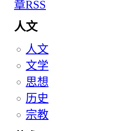
人文
人文
文学
思想
历史
宗教