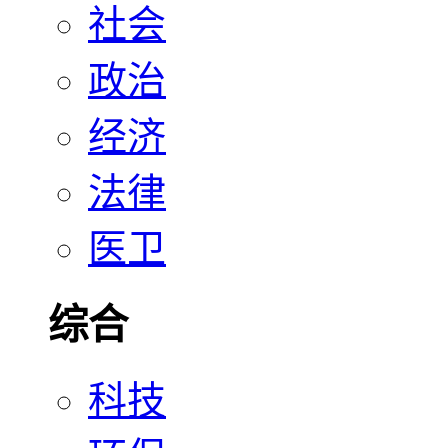
社会
政治
经济
法律
医卫
综合
科技