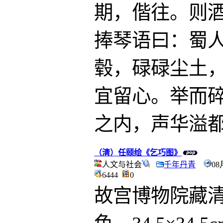
期，偕往。则
捧琴语曰：蜀
毂，碌碌尘土
宜留心。举而
之内，声华溢
（清）任颐绘《乞巧图》
人文与社会
千年丹青
08
6444
0
故宫博物院藏