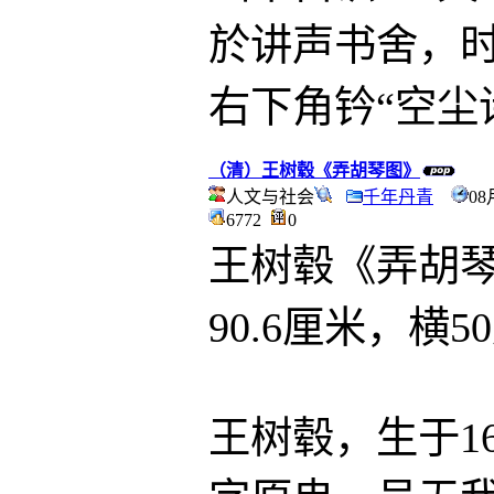
於讲声书舍，时
右下角钤“空尘
（清）王树毂《弄胡琴图》
人文与社会
千年丹青
08
6772
0
王树毂《弄胡
90.6厘米，
王树毂，生于1