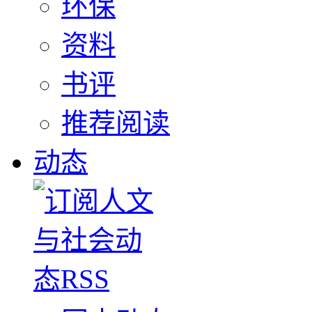
环保
资料
书评
推荐阅读
动态