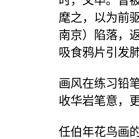
时，父卒。曾被
麾之，以为前驱
南京）陷落，返
吸食鸦片引发
画风在练习铅
收华岩笔意，
任伯年花鸟画