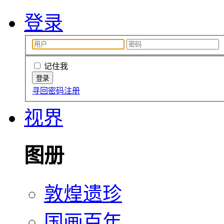
登录
记住我
寻回密码
注册
视界
图册
敦煌遗珍
国画百年